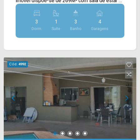
imóvel dispõe-se de 269M² com sala de estar e
de jantar, cozinha, quintal, churrasqueira e área de
serviço. > 03 dormitórios, sendo 01 suíte; > 03
3
1
3
4
banheiros, sendo 02 sociais; > 04 vagas de
Dorm.
Suite
Banho
Garagens
garagem. Localizado em Americana, o imóvel
contém uma área com diversos comércios em
volta, como supermercados, farmácias, bancos,
restaurantes, postos de saúde, escolas e entre
outros. Além de ficar próximo a Av. Paschoal
Cód.
4992
Ardito. Entre em contato com a nossa equipe de
vendas e agende a sua visita!! WhatsApp e
Telefone Arbix: (19) 3475-4546 ARBIX IMÓVEIS -
Presente em cada mudança!