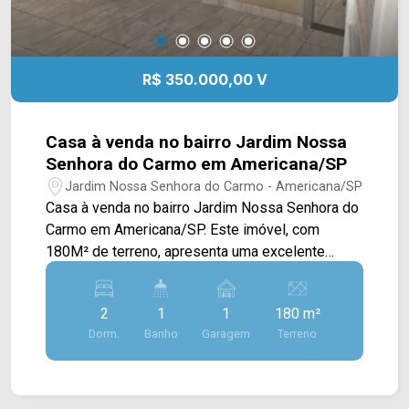
R$ 350.000,00 V
Casa à venda no bairro Jardim Nossa
Senhora do Carmo em Americana/SP
Jardim Nossa Senhora do Carmo - Americana/SP
Casa à venda no bairro Jardim Nossa Senhora do
Carmo em Americana/SP. Este imóvel, com
180M² de terreno, apresenta uma excelente
oportunidade para quem busca versatilidade e
bom aproveitamento de espaço, contando com
2
1
1
180 m²
duas casas independentes no mesmo lote. Cada
Dorm.
Banho
Garagem
Terreno
unidade foi planejada de forma funcional,
oferecendo sala de estar, sala de jantar integrada
à cozinha com armários, além de área de serviço
externa, atendendo com praticidade às