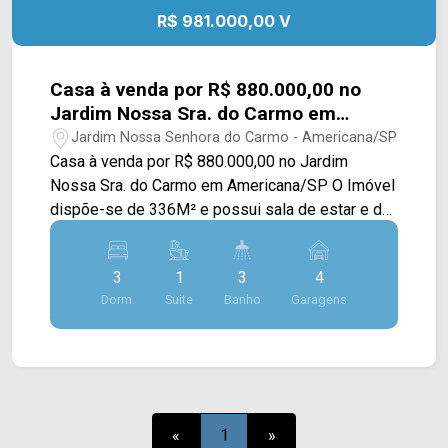
R$ 981.000,00 V
Casa à venda por R$ 880.000,00 no
Jardim Nossa Sra. do Carmo em
Americana/SP
Jardim Nossa Senhora do Carmo - Americana/SP
Casa à venda por R$ 880.000,00 no Jardim
Nossa Sra. do Carmo em Americana/SP O Imóvel
dispõe-se de 336M² e possui sala de estar e de
jantar, cozinha planejada, piscina, quintal amplo,
área gourmet planejada, churrasqueira e área de
3
1
3
4
serviço. Os piso são em porcelanato. > 03
Dorm.
Suite
Banho
Garagens
dormitórios, sendo 01 suíte; > 03 banheiros,
sendo 02 sociais; > 04 vagas de garagem.
Localizado em uma área com diversos
comércios a sua volta como supermercados,
farmácias, postos de saúde, padarias,
restaurantes e entre outros. Além disso, tem fácil
«
1
»