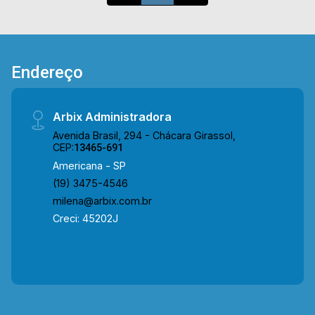
acesso a Av. Lírio Correa. Entre em contato com a
nossa equipe de vendas e agende a sua visita!!
WhatsApp e Telefone Arbix: (19) 3475-4546
ARBIX IMÓVEIS - Presente em cada mudança!
Endereço
Arbix Administradora
Avenida Brasil, 294 - Chácara Girassol,
CEP:
13465-691
Americana - SP
(19) 3475-4546
milena@arbix.com.br
Creci: 45202J