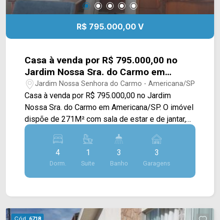
R$ 795.000,00 V
Casa à venda por R$ 795.000,00 no
Jardim Nossa Sra. do Carmo em
Americana/SP
Jardim Nossa Senhora do Carmo - Americana/SP
Casa à venda por R$ 795.000,00 no Jardim
Nossa Sra. do Carmo em Americana/SP. O imóvel
dispõe de 271M² com sala de estar e de jantar,
cozinha, escritório, churrasqueira e área de
serviço. > 03 dormitórios, sendo 01 suíte; > 03
4
1
3
3
banheiros, sendo 01 social e 01 lavabo; > 03
Dorm.
Suite
Banho
Garagens
vagas de garagem. Localizado em Americana, o
imóvel contém uma área com diversos
comércios em volta, como supermercados,
farmácias, bancos, restaurantes, postos de
saúde, escolas e entre outros. além de ter fácil
Cód.
6718