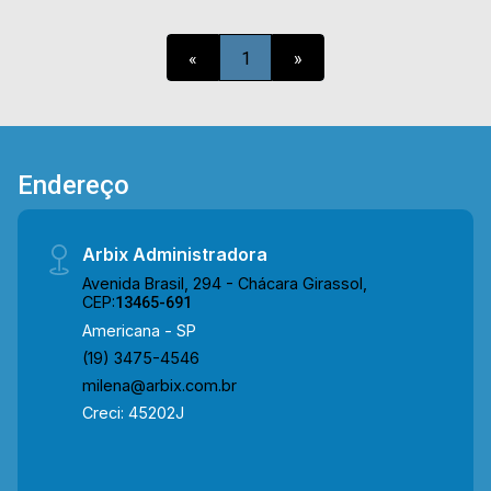
garagem. *Aceita permuta. Esta localizado
próximo a Av. João Luiz Mazer, escolas e
«
1
»
supermercado, conta com fácil acesso a Estrada
da Balsa e a Rua Florindo Cibin. Entre em contato
com a nossa equipe e agende a sua visita!!
WhatsApp e Telefone Arbix: (19) 3475-4546
ARBIX IMÓVEIS - Presente em cada mudança!
Endereço
Arbix Administradora
Avenida Brasil, 294 - Chácara Girassol,
CEP:
13465-691
Americana - SP
(19) 3475-4546
milena@arbix.com.br
Creci: 45202J