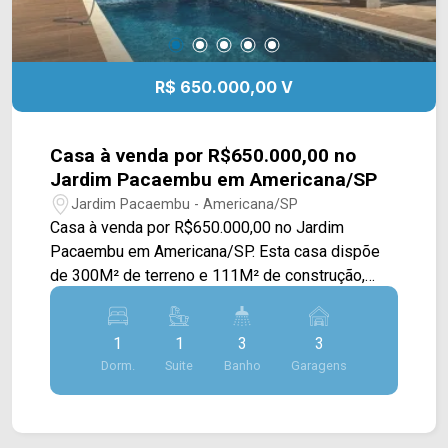
R$ 650.000,00 V
Casa à venda por R$650.000,00 no
Jardim Pacaembu em Americana/SP
Jardim Pacaembu - Americana/SP
Casa à venda por R$650.000,00 no Jardim
Pacaembu em Americana/SP. Esta casa dispõe
de 300M² de terreno e 111M² de construção,
oferecendo uma sala de jantar integrada a
cozinha, despensa, amplo espaço gourmet com
1
1
3
3
churrasqueira, piscina aquecida e área de serviço.
Dorm.
Suite
Banho
Garagens
Possui acabamento em porcelanato, teto
rebaixado em gesso e pia de mármore no espaço
gourmet. > 01 suíte com ar condicionado; > 03
banheiros, sendo 02 externos; > 03 vagas de