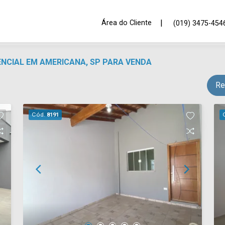
|
Área do Cliente
(019) 3475-454
DENCIAL EM AMERICANA, SP PARA VENDA
Re
Cód.
8191