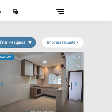
6
finar Pesquisa
Cód.
6625