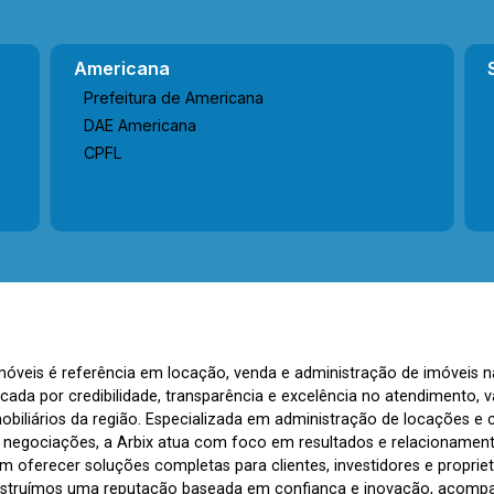
Americana
Prefeitura de Americana
DAE Americana
CPFL
Imóveis é referência em locação, venda e administração de imóveis 
rcada por credibilidade, transparência e excelência no atendimento
biliários da região. Especializada em administração de locações e 
s negociações, a Arbix atua com foco em resultados e relacionamen
 oferecer soluções completas para clientes, investidores e propriet
nstruímos uma reputação baseada em confiança e inovação, acom