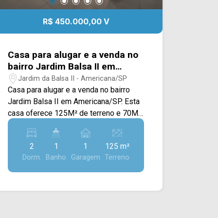
R$ 450.000,00 V
Casa para alugar e a venda no
bairro Jardim Balsa II em
Americana/SP
Jardim da Balsa II - Americana/SP
Casa para alugar e a venda no bairro
Jardim Balsa II em Americana/SP. Esta
casa oferece 125M² de terreno e 70M²
de construção, contando com sala de
estar e de jantar integradas, cozinha
2
1
1
125 m²
planejada e com cooktop, espaço
Dorm.
Banho
Garagem
Terreno
gourmet com churrasqueira e área de
serviço externa. > 02 quartos; > 01
banheiro social; > 02 vaga de garagem;
*Aceita permuta. Localizado próximo à
Estrada da Balsa, Av. Luis Bassete e Av.