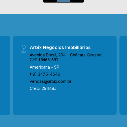
Rua Aparecida Togneta Bassette com
Rua Luiz Bassette, proximo a
supermercado, mercearias, farmácias, e
comércio em geral. Entre em contato
com a nossa equipe de vendas e
agende a sua visita!! WhatsApp e
Telefone Arbix: (19) 3475-4546 ARBIX
Arbix Negócios Imobiliários
IMÓVEIS - Presente em cada mudança!
Avenida Brasil, 294 - Chácara Girassol,
CEP:
13465-691
Americana - SP
(19) 3475-4546
vendas@arbix.com.br
Creci: 29448J