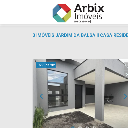
3 IMÓVEIS JARDIM DA BALSA II CASA RESI
Cód.
11632