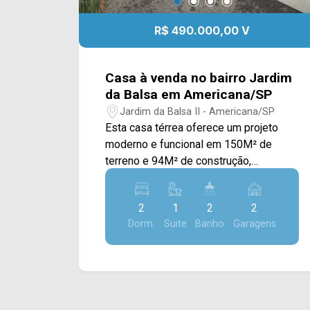
R$ 490.000,00 V
Casa à venda no bairro Jardim
da Balsa em Americana/SP
Jardim da Balsa II - Americana/SP
Esta casa térrea oferece um projeto
moderno e funcional em 150M² de
terreno e 94M² de construção,
valorizando integração dos ambientes,
conforto e praticidade no dia a dia. A
2
1
2
2
área social conta com sala de estar e
Dorm.
Suite
Banho
Garagens
sala de jantar com pé-direito de 4
metros, proporcionando maior
sensação de amplitude, iluminação
natural e sofisticação aos ambientes.
Os espaços são integrados à cozinha