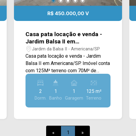
R$ 450.000,00 V
Casa pata locação e venda -
Jardim Balsa II em
Americana/SP.
Jardim da Balsa II - Americana/SP
Casa pata locação e venda - Jardim
Balsa II em Americana/SP. Imóvel conta
com 125M² terreno com 70M² de
construção, . Acabamento em piso frio,
cozinha com moveis planejados, balcão
2
1
1
125 m²
em mármore, cooktop, exaustor, área de
Dorm.
Banho
Garagem
Terreno
serviço e churrasqueira. > 02
dormitórios; > 02 banheiro; > 01 vaga de
garagem com portão eletrônico; Não
aceita financiamento. Aceita permuta
em carro. Localizado próximo próximo a
«
1
»