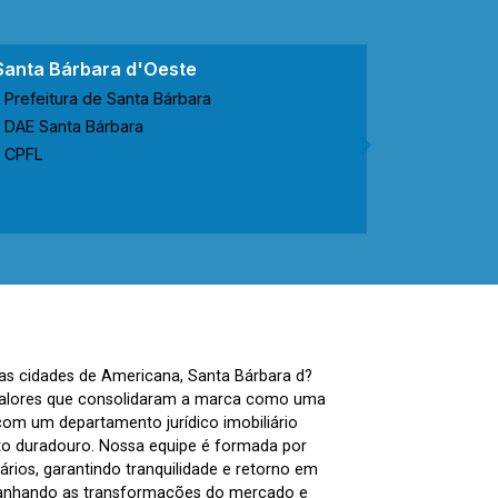
Santa Bárbara d'Oeste
Nova Ode
Prefeitura de Santa Bárbara
Prefeitur
DAE Santa Bárbara
CODEN No
CPFL
CPFL
nas cidades de Americana, Santa Bárbara d?
, valores que consolidaram a marca como uma
com um departamento jurídico imobiliário
to duradouro. Nossa equipe é formada por
ários, garantindo tranquilidade e retorno em
panhando as transformações do mercado e