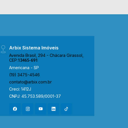
João Luiz Mazer. Esta região conta com
restaurantes, escolas e
supermercados. Entre em contato com
a equipe da Arbix Imóveis e agende a
sua visita!! WhatsApp e Telefone: (19)
3475-4546 ARBIX IMÓVEIS - Presente
em cada mudança!
Arbix Sistema Imóveis
Avenida Brasil, 294 - Chácara Girassol,
CEP:
13465-691
Americana - SP
(19) 3475-4546
contato@arbix.com.br
Creci: 1412J
CNPJ: 45.753.589/0001-37