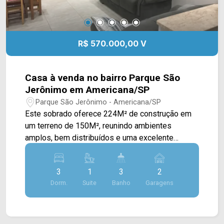
R$ 570.000,00 V
Casa à venda no bairro Parque São
Jerônimo em Americana/SP
Parque São Jerônimo - Americana/SP
Este sobrado oferece 224M² de construção em
um terreno de 150M², reunindo ambientes
amplos, bem distribuídos e uma excelente
estrutura para quem busca conforto e praticidade
no dia a dia. A área interna conta com sala de
3
1
3
2
estar aconchegante e sala de jantar integrada à
Dorm.
Suite
Banho
Garagens
cozinha com armários, proporcionando um
ambiente funcional e agradável para convivência.
No piso superior, o imóvel dispõe de uma sala
com sacada, ideal para utilização como espaço