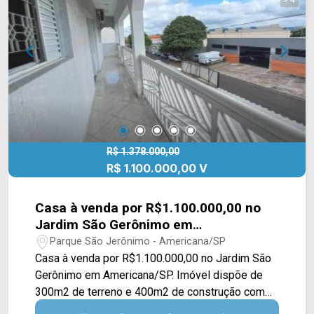
do Bairro, escola, padarias, mercados e
restaurantes. Entre em contato com a nossa
equipe de vendas e agende a sua visita!!
telefone Arbix: (19) 3475-4546
R$ 1.378.000,00
R$ 1.100.000,00 V
Casa à venda por R$1.100.000,00 no
Jardim São Gerônimo em
Americana/SP
Parque São Jerônimo - Americana/SP
Casa à venda por R$1.100.000,00 no Jardim São
Gerônimo em Americana/SP. Imóvel dispõe de
300m2 de terreno e 400m2 de construção com
sala de estar e de jantar, cozinha, varanda e área