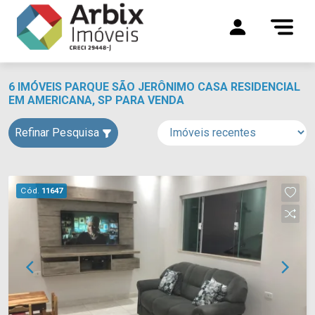
6 IMÓVEIS PARQUE SÃO JERÔNIMO CASA RESIDENCIAL
EM AMERICANA, SP PARA VENDA
Refinar Pesquisa
Cód.
11647