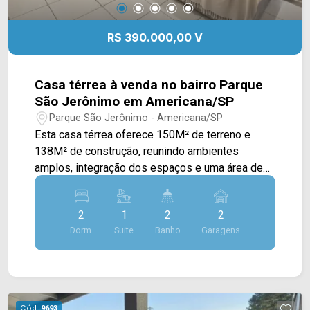
R$ 390.000,00 V
Casa térrea à venda no bairro Parque
São Jerônimo em Americana/SP
Parque São Jerônimo - Americana/SP
Esta casa térrea oferece 150M² de terreno e
138M² de construção, reunindo ambientes
amplos, integração dos espaços e uma área de
lazer ideal para o dia a dia da família. O imóvel
conta com ampla sala de estar e sala de jantar
2
1
2
2
integradas à cozinha totalmente planejada,
Dorm.
Suite
Banho
Garagens
criando um ambiente moderno, funcional e
acolhedor. A disposição dos cômodos favorece a
circulação e proporciona maior aproveitamento
dos espaços, tornando a convivência mais
agradável. Na área externa, a residência dispõe
Cód.
9693