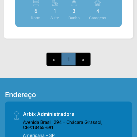
de serviço. > 06 dormitórios, sendo 01 suíte; > 04
6
1
3
4
banheiros, sendo 03 sociais; > 04 vagas de
Dorm.
Suite
Banho
Garagens
garagem. Aceita financiamento Aceita permuta
Localizado em Americana, o imóvel contém uma
área com diversos comércios em volta, como
supermercados, farmácias, bancos, restaurantes,
postos de saúde, escolas e entre outros. Entre
em contato com a nossa equipe de vendas e
«
1
»
agende a sua visita!! WhatsApp e Telefone Arbix:
(19) 3475-4546 ARBIX IMÓVEIS - Presente em
cada mudança!
Endereço
Arbix Administradora
Avenida Brasil, 294 - Chácara Girassol,
CEP:
13465-691
Americana - SP