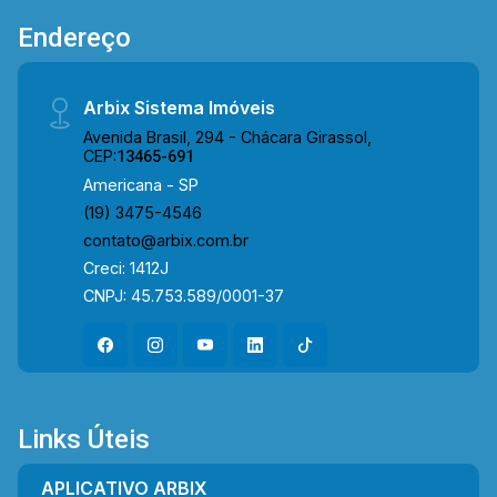
3475-4546 ARBIX IMÓVEIS - Presente em cada
Endereço
mudança!
Arbix Sistema Imóveis
Avenida Brasil, 294 - Chácara Girassol,
CEP:
13465-691
Americana - SP
(19) 3475-4546
contato@arbix.com.br
Creci: 1412J
CNPJ: 45.753.589/0001-37
Links Úteis
APLICATIVO ARBIX