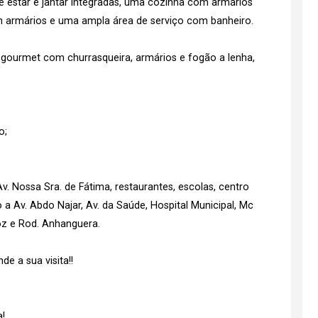
e estar e jantar integradas, uma cozinha com armários
om armários e uma ampla área de serviço com banheiro.
gourmet com churrasqueira, armários e fogão a lenha,
o;
v. Nossa Sra. de Fátima, restaurantes, escolas, centro
 a Av. Abdo Najar, Av. da Saúde, Hospital Municipal, Mc
roz e Rod. Anhanguera.
e a sua visita!!
!