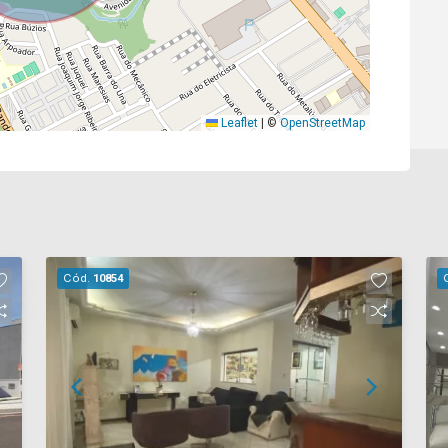
Leaflet
|
©
OpenStreetMap
Cód.
10854