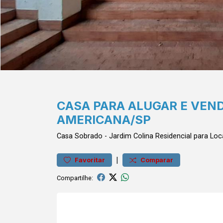
CASA PARA ALUGAR E VEN
AMERICANA/SP
Casa
Sobrado
-
Jardim Colina
Residencial para Lo
|
Favoritar
Comparar
Compartilhe: