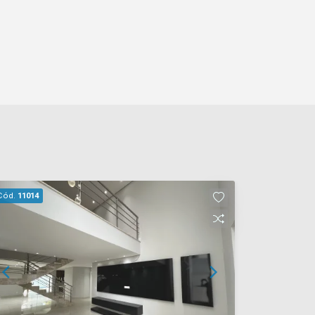
Cód.
11014