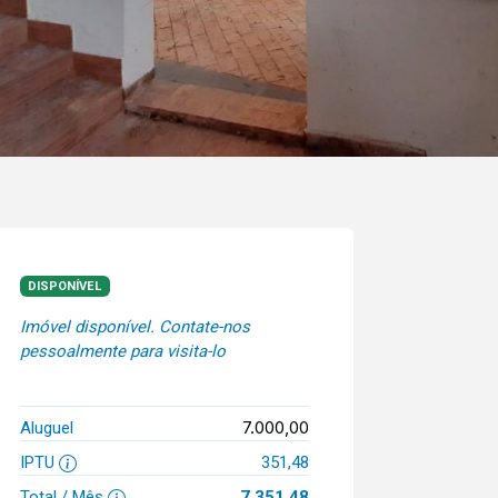
DISPONÍVEL
Imóvel disponível. Contate-nos
pessoalmente para visita-lo
7.000,00
Aluguel
IPTU
351,48
Total / Mês
7.351,48