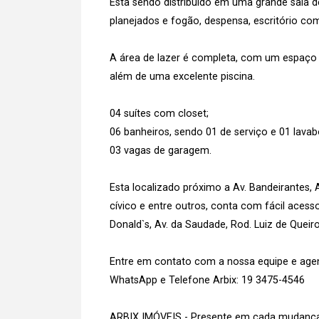
Esta sendo distribuído em uma grande sala d
planejados e fogão, despensa, escritório c
A área de lazer é completa, com um espaço 
além de uma excelente piscina.
04 suítes com closet;
06 banheiros, sendo 01 de serviço e 01 lavab
03 vagas de garagem.
Esta localizado próximo a Av. Bandeirantes, A
cívico e entre outros, conta com fácil acesso
Donald`s, Av. da Saudade, Rod. Luiz de Quei
Entre em contato com a nossa equipe e agend
WhatsApp e Telefone Arbix: 19 3475-4546
ARBIX IMÓVEIS - Presente em cada mudança