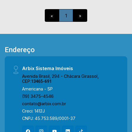
vagas de garagem. Localizado próximo à Av.
Giaconda Cibin, Av. Padre João Baldan, Av. de
«
1
»
Cillo e Rod. Luiz de Queiroz. Esta região conta
com supermercado São Vicente, farmácia Droga
Raia, faculdade Unisal, restaurantes e Bike Hotel.
Entre em contato com a equipe da Arbix Imóveis
e agende a sua visita!! WhatsApp e Telefone:
Endereço
(19) 3475-4546 ARBIX IMÓVEIS - Presente em
cada mudança!
Arbix Sistema Imóveis
Avenida Brasil, 294 - Chácara Girassol,
CEP:
13465-691
Americana - SP
(19) 3475-4546
contato@arbix.com.br
Creci: 1412J
CNPJ: 45.753.589/0001-37