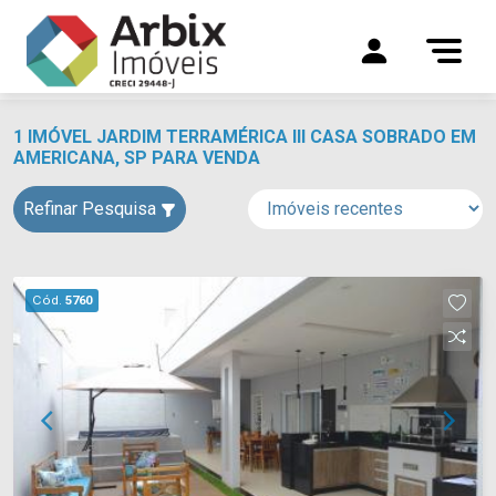
1 IMÓVEL JARDIM TERRAMÉRICA III CASA SOBRADO EM
AMERICANA, SP PARA VENDA
Refinar Pesquisa
Cód.
5760