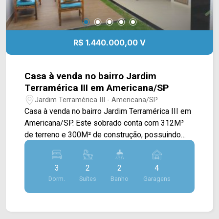
R$ 1.440.000,00 V
Casa à venda no bairro Jardim
Terramérica III em Americana/SP
Jardim Terramérica III - Americana/SP
Casa à venda no bairro Jardim Terramérica III em
Americana/SP. Este sobrado conta com 312M²
de terreno e 300M² de construção, possuindo
ampla sala de estar e de jantar com pé direito
alto e integradas, cozinha com armários, espaço
3
2
2
4
gourmet com churrasqueira e forno para pizza,
Dorm.
Suítes
Banho
Garagens
SPA com acomodamento de 8 pessoas e área de
serviço. Oferece aquecimento solar e portão
eletrônico. > 03 quartos, sendo 02 suítes; > 04
banheiros, sendo 01 lavabo e 01 externo; > 04