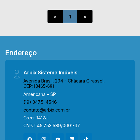
Telefone: (19) 3475-4546 ARBIX IMÓVEIS -
Presente em cada mudança!
«
1
»
Endereço
Arbix Sistema Imóveis
Avenida Brasil, 294 - Chácara Girassol,
CEP:
13465-691
Americana - SP
(19) 3475-4546
contato@arbix.com.br
Creci: 1412J
CNPJ: 45.753.589/0001-37