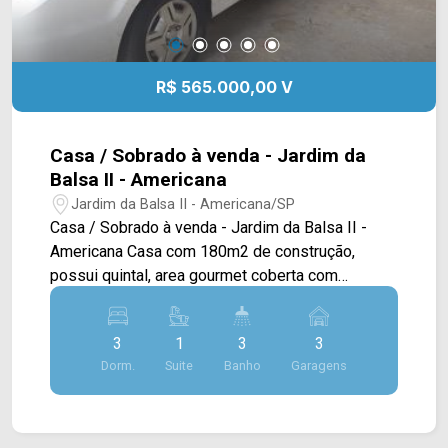
R$ 565.000,00 V
Casa / Sobrado à venda - Jardim da
Balsa II - Americana
Jardim da Balsa II - Americana/SP
Casa / Sobrado à venda - Jardim da Balsa II -
Americana Casa com 180m2 de construção,
possui quintal, area gourmet coberta com
churrasqueira revestida e planejada.
Assobradada: Sala 2 ambientes; Cozinha
3
1
3
3
planejada; área de Serviço; 3 dormitórios sendo 1
Dorm.
Suite
Banho
Garagens
suíte; 2 Banheiro Social; 3 vagas de garagem
cobertas. *Não aceita financiamento. *Aceita
permuta. Entre em contato com a equipe da Arbix
Imóveis e agende a sua visita!! WhatsApp e