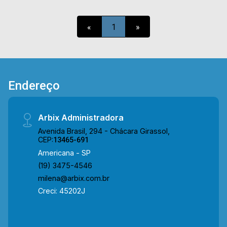
imobiliária com profissionais qualificados. Para
maiores informações entre em contato com a
«
1
»
nossa equipe! (19) 9.9604 2478
Endereço
Arbix Administradora
Avenida Brasil, 294 - Chácara Girassol,
CEP:
13465-691
Americana - SP
(19) 3475-4546
milena@arbix.com.br
Creci: 45202J