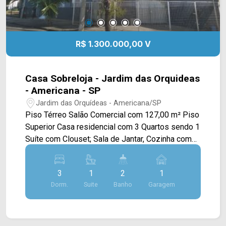
R$ 1.300.000,00 V
Casa Sobreloja - Jardim das Orquideas
- Americana - SP
Jardim das Orquídeas - Americana/SP
Piso Térreo Salão Comercial com 127,00 m² Piso
Superior Casa residencial com 3 Quartos sendo 1
Suíte com Clouset; Sala de Jantar, Cozinha com
armário planejado, Banheiro Social, ampla
Varanda(quintal); Lavanderia; Piso Porcelanato;
3
1
2
1
armários planejados; Garagem coberta para 1
Dorm.
Suite
Banho
Garagem
veículo. Excelente potencial de valorização em
bairro planejado aberto com fácil acesso as
principais vias da região. Agende uma visita com
nossos Corretores, oferecemos assessoria