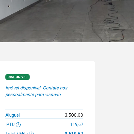
DISPONÍVEL
Imóvel disponível. Contate-nos
pessoalmente para visita-lo
3.500,00
Aluguel
IPTU
119,67
Total / Mês
3.619,67