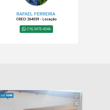
RAFAEL FERREIRA
CRECI 264039 - Locação
(19) 3475-4546
Cód.
5048