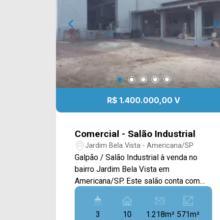
R$ 1.400.000,00 V
Comercial - Salão Industrial
Jardim Bela Vista - Americana/SP
Galpão / Salão Industrial à venda no
bairro Jardim Bela Vista em
Americana/SP. Este salão conta com
1.218M² de área do terreno com uma
construção de 571M², possui um amplo
3
10
1.218m²
571m²
salão de máquinas, 01 sala privativa e