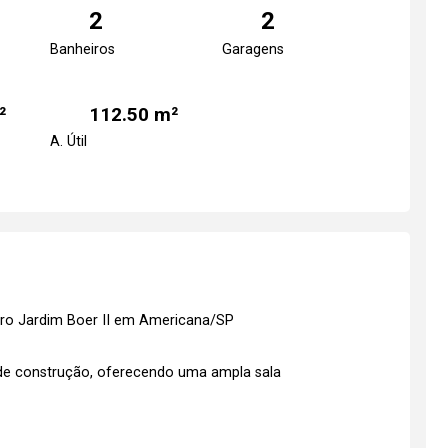
2
2
Banheiros
Garagens
²
112.50 m²
A. Útil
irro Jardim Boer II em Americana/SP
 de construção, oferecendo uma ampla sala