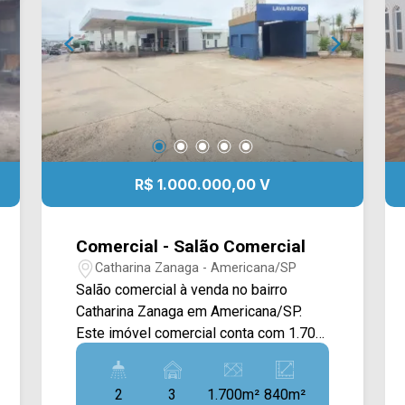
R$ 1.000.000,00 V
Comercial - Salão Comercial
Catharina Zanaga - Americana/SP
Salão comercial à venda no bairro
Catharina Zanaga em Americana/SP.
Este imóvel comercial conta com 1.700
m² de terreno e 840 m² de construção,
oferecendo uma estrutura completa e
2
3
1.700m²
840m²
funcional para operação de posto de