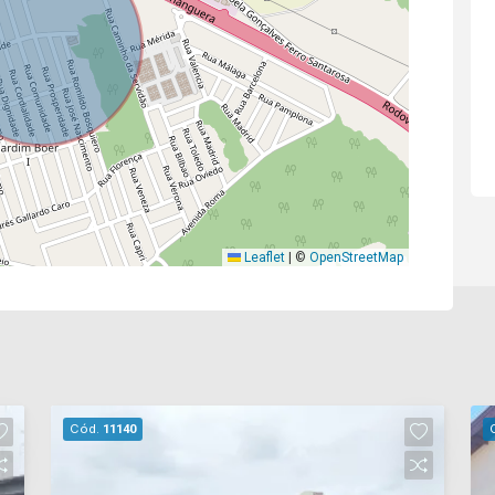
Leaflet
|
©
OpenStreetMap
Cód.
11140