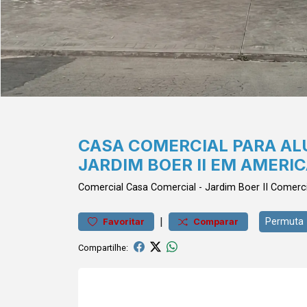
CASA COMERCIAL PARA AL
JARDIM BOER II EM AMERI
Comercial
Casa Comercial
-
Jardim Boer II
Comerci
|
Permuta
Favoritar
Comparar
Compartilhe: