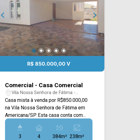
R$ 850.000,00 V
Comercial - Casa Comercial
Vila Nossa Senhora de Fátima -
Americana/SP
Casa mista à venda por R$850.000,00
na Vila Nossa Senhora de Fátima em
Americana/SP. Esta casa conta com
384M² de área do terreno e 238M² de
construção oferecendo uma excelente
3
4
384m²
238m²
iluminação natural. Sendo disposta em