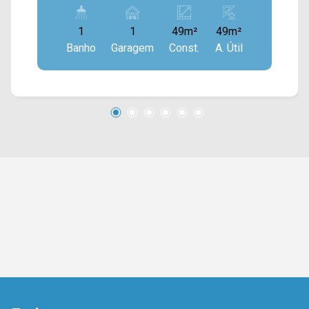
dispostos em um amplo espaço disponível com
acabamento em piso frio, teto em gesso e
1
1
49m²
49m²
janelas com vidro em vitrô. > 01 banheiro social;
Banho
Garagem
Const.
A. Útil
> 01 vaga de garagem. Esta localizado próximo
ao cartório, Av. de Cillo, Av. Brasil, prefeitura,
restaurantes, escolas, farmácias e entre outros,
conta com fácil acesso a Av. Dr. Antônio Lobo,
Av. Bandeirantes, terminal e Rod. Luiz de
Queiroz. Entre em contato com a nossa equipe e
agende a sua visita!! WhatsApp e Telefone
Arbix: (19) 3475-4546 ARBIX IMÓVEIS -
Presente em cada mudança!