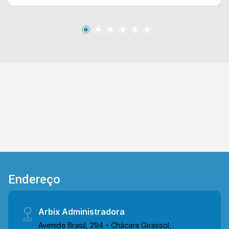
proporcionando boa iluminação natural e uma
apresentação profissional ao espaço. A área
interna dispõe de cozinha totalmente planejada
com forno, além de salas privativas com sacada,
oferecendo conforto e funcionalidade para
diferentes usos, como escritórios, clínicas ou
espaços de atendimento. O extenso quintal
gramado amplia ainda mais as possibilidades
de utilização, seja para expansão,
estacionamento ou área de convivência. A
configuração do imóvel permite diversas
possibilidades de negócio, com ambientes bem
distribuídos e prontos para adaptação, tornando-
se uma excelente oportunidade para quem
Endereço
busca visibilidade, espaço e valorização. 04
salas com sacada, sendo 02 com banheiro
privativo; 04 banheiros, sendo 01 social e 01
Arbix Administradora
lavabo; 04 vagas de garagem, sendo 02
Avenida Brasil, 294 - Chácara Girassol,