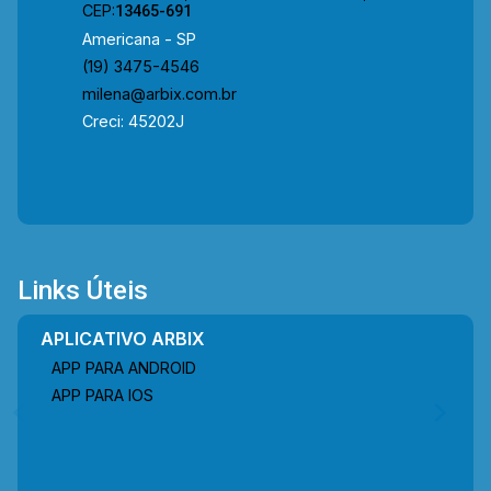
cobertas. *Aceita financiamento. *Aceita
CEP:
13465-691
permuta. Localizado em uma região estratégica,
Americana - SP
está próximo à Av. Brasil, Rua Florindo Cibin, Av.
(19) 3475-4546
de Cillo e Rua Gonçalves Dias. O entorno conta
milena@arbix.com.br
com conveniências como o Formiguinhas, o
Creci: 45202J
Quiero Café, o Hospital Unimed, a Drogaria Todo
Dia e a Domino`s Pizza, além de outros
comércios e serviços, garantindo alto fluxo e
excelente visibilidade para diferentes tipos de
atividade. Entre em contato com a equipe da
Arbix Imóveis e agende a sua visita!! WhatsApp
Links Úteis
e Telefone: (19) 3475-4546 ARBIX IMÓVEIS -
Presente em cada mudança!
APLICATIVO ARBIX
APP PARA ANDROID
APP PARA IOS