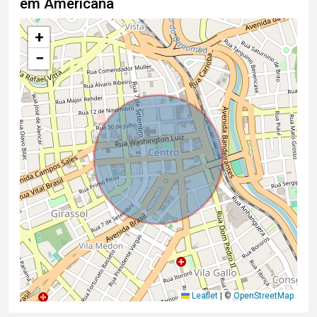
em Americana
+
−
Leaflet
|
©
OpenStreetMap