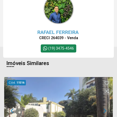
RAFAEL FERREIRA
CRECI 264039 - Venda
(19) 3475-4546
Imóveis Similares
Cód.
11516