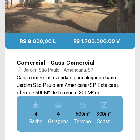
R$ 8.000,00 L
R$ 1.700.000,00 V
Comercial - Casa Comercial
Jardim São Paulo - Americana/SP
Casa comercial à venda e para alugar no bairro
Jardim São Paulo em Americana/SP. Esta casa
oferece 600M² de terreno e 300M² de
construção, apresentando uma estrutura ampla e
versátil, ideal para investidores e comerciantes
4
4
600m²
300m²
que buscam um imóvel com excelente potencial
Banho
Garagens
Terreno
Const.
de adaptação para fins comerciais ou
corporativos. A entrada conta com uma recepção
imponente, com janelas em blindex e colunas,