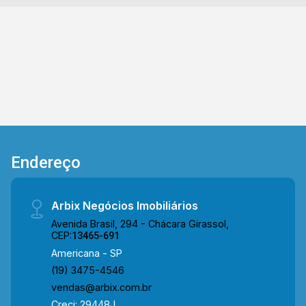
Endereço
Arbix Negócios Imobiliários
Avenida Brasil, 294 - Chácara Girassol,
CEP:
13465-691
Americana - SP
(19) 3475-4546
vendas@arbix.com.br
Creci: 29448J