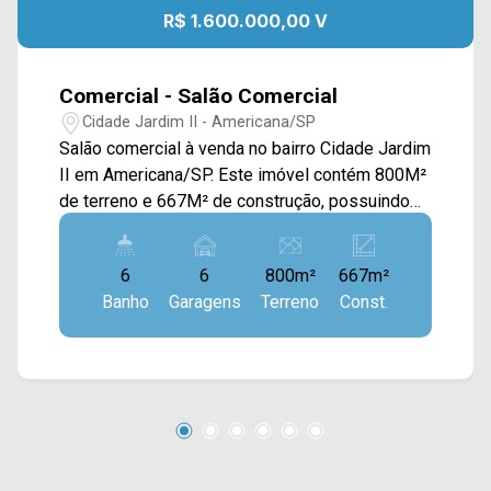
R$ 1.600.000,00 V
Comercial - Salão Comercial
Cidade Jardim II - Americana/SP
Salão comercial à venda no bairro Cidade Jardim
II em Americana/SP. Este imóvel contém 800M²
de terreno e 667M² de construção, possuindo
amplo salão com pé direito alto, 02 salas
privativas e canil. > 06 banheiros sociais; > 06
6
6
800m²
667m²
vagas de garagem. Localizado próximo à Av. de
Banho
Garagens
Terreno
Const.
Cillo, Av. Abdo Najar e Rod. Luiz de Queiroz. Esta
região conta com restaurantes, praças, padarias,
farmácia Droga Raia e supermercado São
Vicente. Entre em contato com a equipe da Arbix
Imóveis e agende a sua visita!! WhatsApp e
Telefone: (19) 3475-4546 ARBIX IMÓVEIS -
Presente em cada mudança!