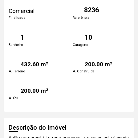
8236
Comercial
Finalidade
Referência
1
10
Banheiro
Garagens
432.60 m²
200.00 m²
A. Terreno
A. Construída
200.00 m²
A. Útil
Descrição do Imóvel
Salão comercial / Terreno comercial / casa edicula à venda