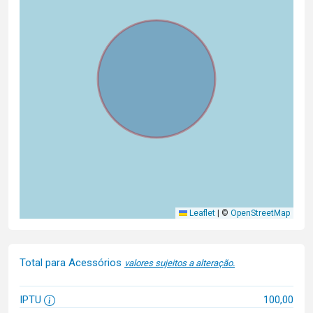
Leaflet
|
©
OpenStreetMap
Total para Acessórios
valores sujeitos a alteração.
IPTU
100,00