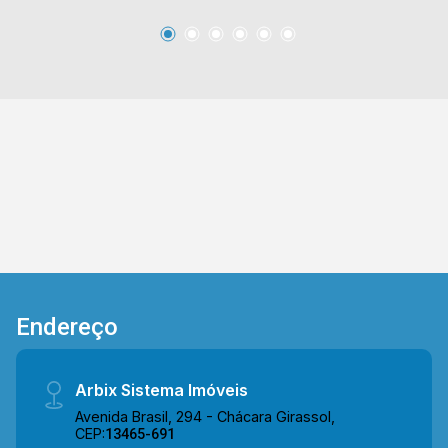
academias. Entre em contato com a equipe da
Arbix Imóveis e agende a sua visita!! WhatsApp
e Telefone: (19) 3475-4546 ARBIX IMÓVEIS -
Presente em cada mudança!
Endereço
Arbix Sistema Imóveis
Avenida Brasil, 294 - Chácara Girassol,
CEP:
13465-691