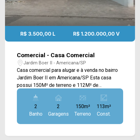
R$ 3.500,00 L
R$ 1.200.000,00 V
Comercial - Casa Comercial
Jardim Boer II - Americana/SP
Casa comercial para alugar e à venda no bairro
Jardim Boer II em Americana/SP Esta casa
possui 150M² de terreno e 112M² de
construção, oferecendo uma ampla sala > 02
banheiros sociais; > 02 vagas de garagem.
2
2
150m²
113m²
*Aceita permuta. *Será entregue pronto
Banho
Garagens
Terreno
Const.
Localizado próximo à Av. Roma, Av. Parma e
Rod. Anhanguera. Esta região conta com
restaurante Bella Brasil, Sorveteria da
Prosperidade, supermercado Falcão e