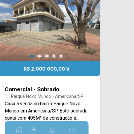
R$ 2.000.000,00 V
Comercial - Sobrado
Parque Novo Mundo - Americana/SP
Casa à venda no bairro Parque Novo
Mundo em Americana/SP. Este sobrado
conta com 405M² de construção e
358M² de terreno, possuindo duas
casas sobreloja e 02 salões no térreo.