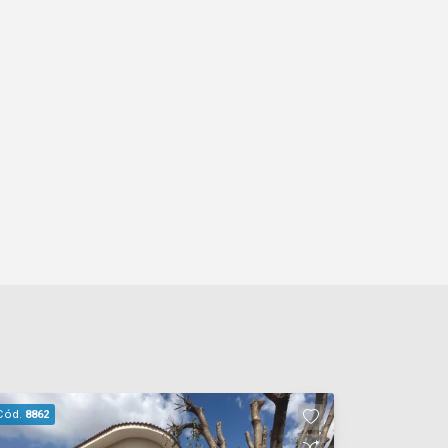
Cód.
8862