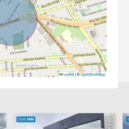
Leaflet
|
©
OpenStreetMap
Cód.
1846