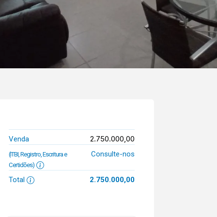
2.750.000,00
Venda
Consulte-nos
(ITBI, Registro, Escritura e
Certidões)
Total
2.750.000,00