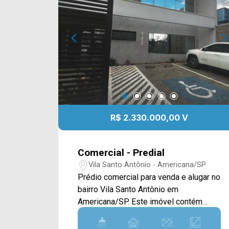
R$ 2.330.000,00 V
Comercial - Predial
Vila Santo Antônio - Americana/SP
Prédio comercial para venda e alugar no
bairro Vila Santo Antônio em
Americana/SP. Este imóvel contém
310M² de área útil, sendo distribuídos
em ampla recepção, 06 salas privativas,