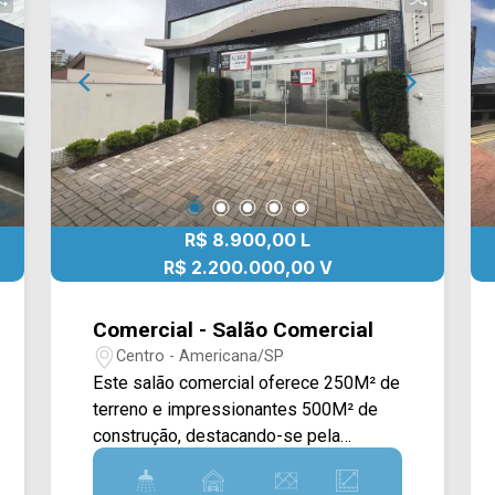
R$ 8.900,00 L
R$ 2.200.000,00 V
Comercial - Salão Comercial
Centro - Americana/SP
Este salão comercial oferece 250M² de
terreno e impressionantes 500M² de
construção, destacando-se pela
estrutura moderna, ampla capacidade
operacional e localização estratégica,