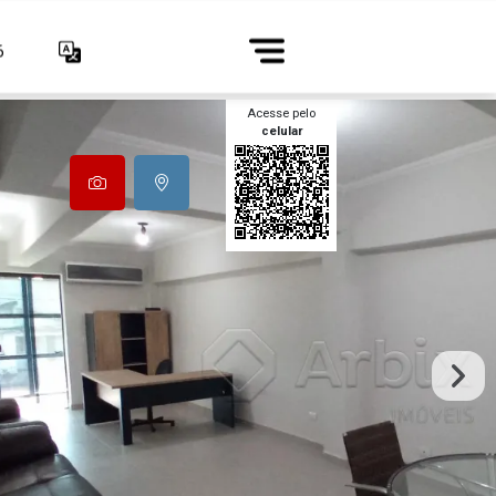
6
Acesse pelo
celular