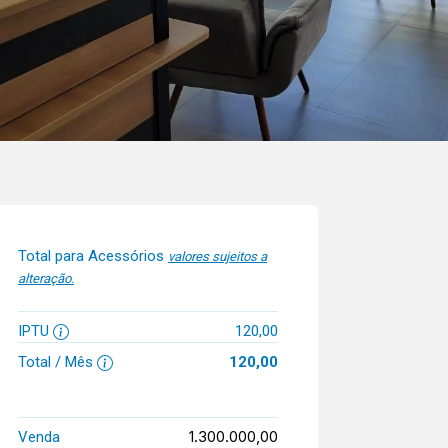
Total para Acessórios
valores sujeitos a
alteração.
IPTU
120,00
Total / Mês
120,00
1.300.000,00
Venda