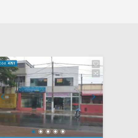
Cód.
4751