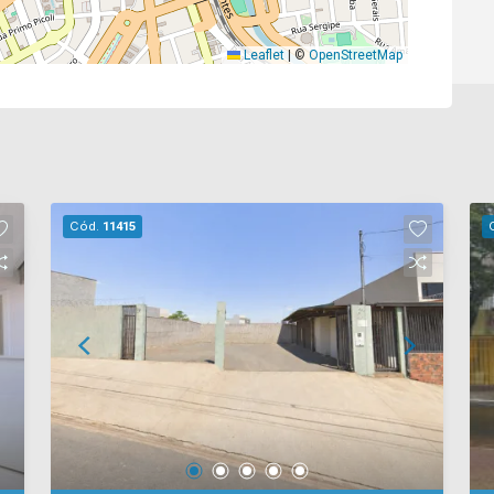
Leaflet
|
©
OpenStreetMap
Cód.
11415