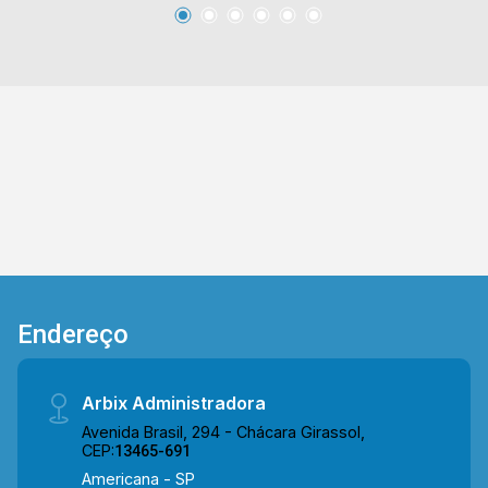
garagem. Aceita financiamento esta terminando
os documentos Aceita permuta Imóvel recém
construído, possui projeto para ampliação, e
está localizado, próximo ao asfalto e com fácil
acesso a cidade de Americana e a rodovia
Anhanguera. Para saber mais sobre o imóvel ou
para agendar uma visita, entre em contato
conosco: Telefone e Whatsapp Arbix: 19 3475-
4546. ARBIX IMÓVEIS - Presente em cada
mudança!
Endereço
Arbix Administradora
Avenida Brasil, 294 - Chácara Girassol,
CEP:
13465-691
Americana - SP