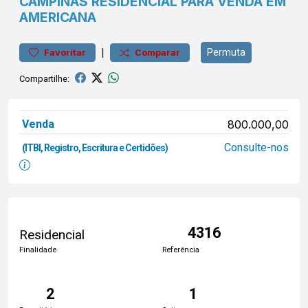
CAMPINAS
RESIDENCIAL PARA VENDA EM
AMERICANA
|
Permuta
Favoritar
Comparar
Compartilhe:
Venda
800.000,00
Consulte-nos
(ITBI, Registro, Escritura e Certidões)
4316
Residencial
Finalidade
Referência
2
1