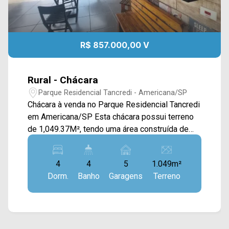
R$ 857.000,00 V
Rural - Chácara
Parque Residencial Tancredi - Americana/SP
Chácara à venda no Parque Residencial Tancredi
em Americana/SP Esta chácara possui terreno
de 1,049.37M², tendo uma área construída de
285.38M² , área arborizado, com gramado ao
seu redor, e piscina integrada com espaço
4
4
5
1.049m²
Gourmet, com móveis planejados. A casa é
Dorm.
Banho
Garagens
Terreno
térrea e avarandada, possui piso em porcelanato
em todas as áreas, e para finalização precisa
realizar a pintura interna e externa. 04
dormitórios, sendo 02 Suítes; 04 banheiros,
sendo, um social e 01 externo; 06 vagas de