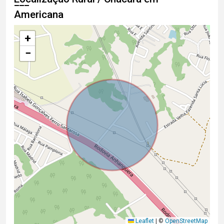
Americana
+
−
Leaflet
|
©
OpenStreetMap