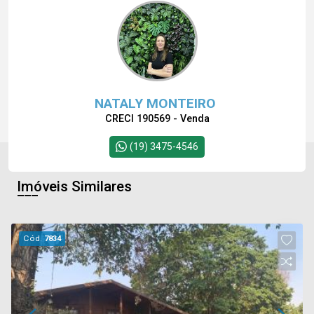
NATALY MONTEIRO
CRECI 190569 - Venda
(19) 3475-4546
Imóveis Similares
Cód.
7834