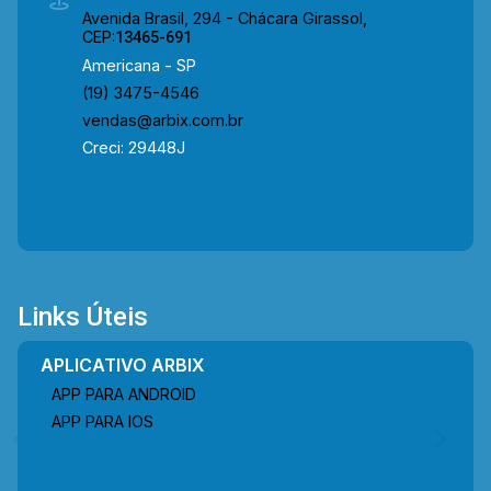
próximo à faculdade, escolas, farmácia,
Avenida Brasil, 294 - Chácara Girassol,
supermercado, padaria, restaurante. Para saber
CEP:
13465-691
mais sobre o imóvel ou para agendar uma visita,
Americana - SP
entre em contato conosco: Telefone e Whatsapp
(19) 3475-4546
Arbix: (19) 3475-4546. ARBIX IMÓVEIS -
vendas@arbix.com.br
Presente em cada mudança!
Creci: 29448J
Links Úteis
APLICATIVO ARBIX
APP PARA ANDROID
APP PARA IOS