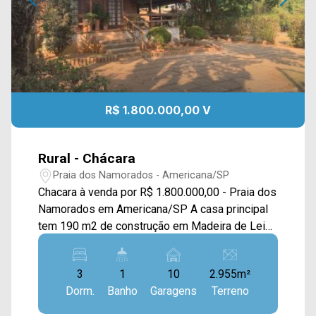
R$ 1.800.000,00 V
Rural - Chácara
Praia dos Namorados - Americana/SP
Chacara à venda por R$ 1.800.000,00 - Praia dos
Namorados em Americana/SP A casa principal
tem 190 m2 de construção em Madeira de Lei
Massaranduba. É dividida em dormitórios, Sala
de estar com lareira, Sala de Jantar integrada
3
1
10
2.955m²
com a cozinha, Sala de TV. Piscina 12x6 com
Dorm.
Banho
Garagens
Terreno
azulejo. Conta com uma grande variedade de
frutas no pomar, (4 Qualidades de Manga, 3