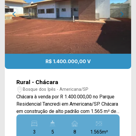
R$ 1.400.000,00 V
Rural - Chácara
Bosque dos Ipês - Americana/SP
Chácara à venda por R 1.400.000,00 no Parque
Residencial Tancredi em Americana/SP. Chácara
em construção de alto padrão com 1.565 m² de
terreno e 497m² de construção. A casa possui 3
dormitórios, sendo 2 suítes e uma suíte máster
3
5
8
1.565m²
com closet e sala intima, sala de jantar, tv, sala