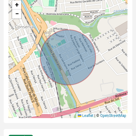
+
−
Leaflet
|
©
OpenStreetMap