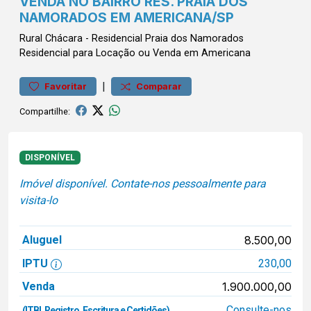
VENDA NO BAIRRO RES. PRAIA DOS
NAMORADOS EM AMERICANA/SP
Rural
Chácara
-
Residencial Praia dos Namorados
Residencial para Locação ou Venda em Americana
|
Favoritar
Comparar
Compartilhe:
DISPONÍVEL
Imóvel disponível. Contate-nos pessoalmente para
visita-lo
Aluguel
8.500,00
IPTU
230,00
Venda
1.900.000,00
Consulte-nos
(ITBI, Registro, Escritura e Certidões)