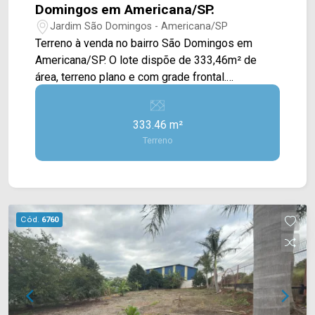
Domingos em Americana/SP.
Jardim São Domingos - Americana/SP
Terreno à venda no bairro São Domingos em
Americana/SP. O lote dispõe de 333,46m² de
área, terreno plano e com grade frontal.
Localizado em uma região privilegiada com
grande movimentação, próximo à postos de
333.46 m²
combustíveis, pontos de ônibus, restaurantes,
Terreno
bares e comércio em geral. Para saber mais
sobre o imóvel ou para agendar uma visita, entre
em contato conosco: Telefone e Whatsapp Arbix:
19 3475-4546. ARBIX IMÓVEIS - Presente em
cada mudança!
Cód.
6760