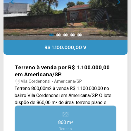
R$ 1.100.000,00 V
Terreno à venda por R$ 1.100.000,00
em Americana/SP.
Vila Cordenonsi - Americana/SP
Terreno 860,00m2 à venda R$ 1.100.000,00 no
bairro Vila Cordenonsi em Americana/SP. O lote
dispõe de 860,00 m² de área, terreno plano e
com 20,00 m2 de frente, possui uma pequena
construção de 127,00m2. São 02 lotes com
860 m²
matrícula individualizadas, documentação regular,
Terreno
plano. Localizado em uma região privilegiada