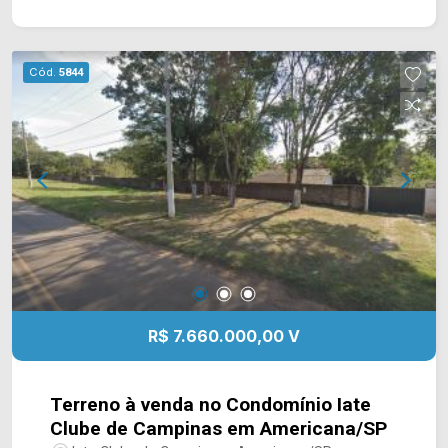
visita, entre em contato conosco: WhatsApp
Arbix: (19) 97169-1100 ou Telefone Arbix: (19)
3475-4546
Cód.
5844
R$ 7.660.000,00 V
Terreno à venda no Condomínio Iate
Clube de Campinas em Americana/SP