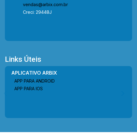
vendas@arbix.com.br
e Telefone: (19) 3475-4546 ARBIX IMÓVEIS -
Creci: 29448J
Presente em cada mudança!
Links Úteis
APLICATIVO ARBIX
APP PARA ANDROID
APP PARA IOS