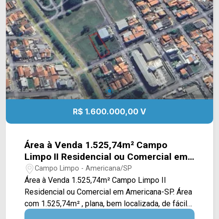
(19) 3475-4546 ARBIX IMÓVEIS - Presente em
cada mudança!
R$ 1.600.000,00 V
Área à Venda 1.525,74m² Campo
Limpo II Residencial ou Comercial em
Americana-SP.
Campo Limpo - Americana/SP
Área à Venda 1.525,74m² Campo Limpo II
Residencial ou Comercial em Americana-SP. Área
com 1.525,74m² , plana, bem localizada, de fácil
acesso a Rodovia Anhanguera, saída para Nova