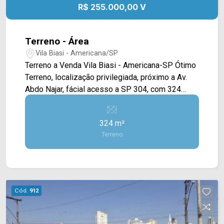
R$ 255.000,00 V
Terreno - Área
Vila Biasi - Americana/SP
Terreno a Venda Vila Biasi - Americana-SP Ótimo
Terreno, localização privilegiada, próximo a Av.
Abdo Najar, fácial acesso a SP 304, com 324
metros, agende uma visita com nossos
corretores! Entre em contato, ligue ou envie
324 m²
mensagem através do WhatsApp para este
Terreno
número (19) 9.9604 2478.
Cód.
912