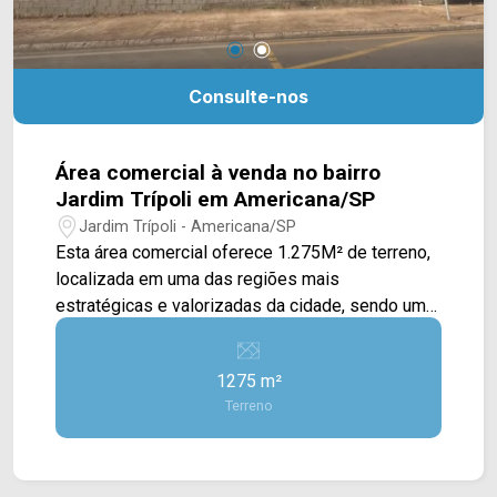
Consulte-nos
Área comercial à venda no bairro
Jardim Trípoli em Americana/SP
Jardim Trípoli - Americana/SP
Esta área comercial oferece 1.275M² de terreno,
localizada em uma das regiões mais
estratégicas e valorizadas da cidade, sendo uma
excelente oportunidade para investidores e
empresas que buscam visibilidade, fluxo
1275 m²
constante de pessoas e fácil acesso às
Terreno
principais vias. Com aproximadamente 25 metros
de frente por 50 metros de profundidade, o
imóvel proporciona ampla versatilidade para
diferentes tipos de empreendimentos, além de