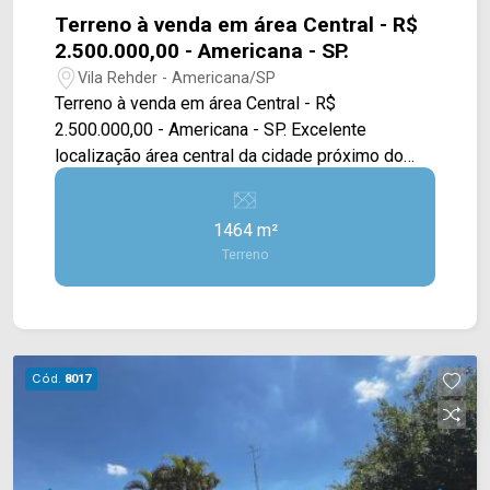
Terreno à venda em área Central - R$
2.500.000,00 - Americana - SP.
Vila Rehder - Americana/SP
Terreno à venda em área Central - R$
2.500.000,00 - Americana - SP. Excelente
localização área central da cidade próximo do
centro, viaduto centenário e saída para
anhanguera. Terreno com 1.464,00 M² - 29,40m
1464 m²
de frente e fundo e 50,00m de direita e esquerda.
Terreno
Aceita permuta. Para saber mais sobre o imóvel
ou para agendar uma visita, entre em contato
conosco: Telefone e Whatsapp Arbix: (19) 3475-
4546 ARBIX IMÓVEIS - Presente em cada
mudança!.
Cód.
8017