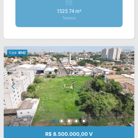
Odessa, Campinas , e 10 minutos do aeroporto
1525.74 m²
municipal de Americana e da Rodovia Luis de
Terreno
Queiroz SP 304 . Entre em contato com a nossa
equipe de vendas e agende a sua visita!!
WhatsApp Vendas ou Telefone Arbix: (19) 3475-
4546 ARBIX PRESENTE EM CADA MUDANÇA !!
Cód.
8342
R$ 8.500.000,00 V