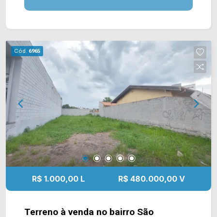
com grande movimentação, próximo à postos de
combustíveis, 20,00metros da Avenida da
Saudade. Para saber mais sobre o imóvel ou para
agendar uma visita, entre em contato conosco:
Cód.
6965
Telefone e Whatsapp Arbix: (19) 3475-4546
ARBIX IMÓVEIS - Presente em cada mudança!
R$ 1.000,00 L
R$ 480.000,00 V
Terreno à venda no bairro São