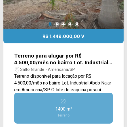
R$ 1.449.000,00 V
Terreno para alugar por R$
4.500,00/mês no bairro Lot. Industrial
Abdo Najar em Americana/SP.
Salto Grande - Americana/SP
Terreno disponível para locação por R$
4.500,00/mês no bairro Lot. Industrial Abdo Najar
em Americana/SP. O lote de esquina possuí
1.400m² de área. Localizado em uma região com
grande participação de empresas, entre à rodovia
1400 m²
Anhanguera e Av. Nicolau Abdo Najar, próximo à
Terreno
pontos de ônibus e postos de gasolina. Para
saber mais sobre o imóvel ou para agendar uma