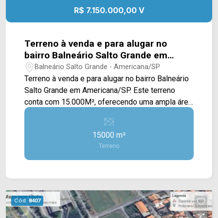
R$ 7.150.000,00 V
Terreno à venda e para alugar no
bairro Balneário Salto Grande em
Americana/SP.
Balneário Salto Grande - Americana/SP
Terreno à venda e para alugar no bairro Balneário
Salto Grande em Americana/SP. Este terreno
conta com 15.000M², oferecendo uma ampla área
plana, excelente para a construção de
empreendimentos e supermercados. Localizado
15000 m²
próximo à Av. Heitor Siqueira, Av. José
Terreno
Cordenonsi e Rod. Anhanguera, contém fácil
acesso a cidade de Nova Odessa. Esta região
conta com aeroporto, padaria Mombuca, pizzaria
Di Madri e condomínios residenciais ao redor.
Entre em contato com a equipe da Arbix Imóveis
Cód.
8407
e agende a sua visita!! WhatsApp e Telefone: