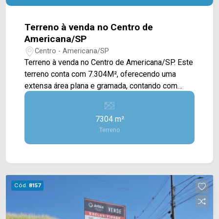
Terreno à venda no Centro de
Americana/SP
Centro - Americana/SP
Terreno à venda no Centro de Americana/SP. Este
terreno conta com 7.304M², oferecendo uma
extensa área plana e gramada, contando com
espaços arborizados. Localizado no Centro de
Americana, este condomínio está próximo à
7304 m²
Mercado Municipal, Colégio Ilimit, cartório, Luitex,
Terreno
restaurante Prato Quente e supermercado São
Vicente. Entre em contato com a equipe da Arbix
Imóveis e agende a sua visita!! WhatsApp e
Telefone: (19) 3475-4546 ARBIX IMÓVEIS -
Presente em cada mudança!
Cód.
8157