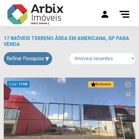
17 IMÓVEIS TERRENO ÁREA EM AMERICANA, SP PARA
VENDA
Refinar Pesquisa
Cód.
11725
Exclusivo