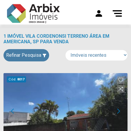
1 IMÓVEL VILA CORDENONSI TERRENO ÁREA EM
AMERICANA, SP PARA VENDA
Refinar Pesquisa
Cód.
8017