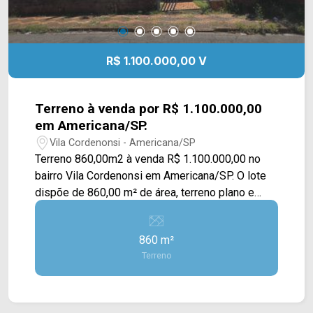
R$ 1.100.000,00 V
Terreno à venda por R$ 1.100.000,00
em Americana/SP.
Vila Cordenonsi - Americana/SP
Terreno 860,00m2 à venda R$ 1.100.000,00 no
bairro Vila Cordenonsi em Americana/SP. O lote
dispõe de 860,00 m² de área, terreno plano e
com 20,00 m2 de frente, possui uma pequena
construção de 127,00m2. São 02 lotes com
860 m²
matrícula individualizadas, documentação regular,
Terreno
plano. Localizado em uma região privilegiada
com grande movimentação, próximo à postos de
combustíveis, 20,00metros da Avenida da
Saudade. Para saber mais sobre o imóvel ou para