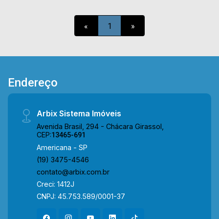
agendar uma visita, entre em contato conosco:
Telefone e Whatsapp Arbix: (19) 3475-4546
«
1
»
ARBIX IMÓVEIS - Presente em cada mudança!
Endereço
Arbix Sistema Imóveis
Avenida Brasil, 294 - Chácara Girassol,
CEP:
13465-691
Americana - SP
(19) 3475-4546
contato@arbix.com.br
Creci: 1412J
CNPJ: 45.753.589/0001-37