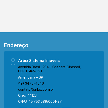
Endereço
Arbix Sistema Imóveis
Avenida Brasil, 294 - Chácara Girassol,
CEP:
13465-691
Americana - SP
(19) 3475-4546
contato@arbix.com.br
Creci: 1412J
CNPJ: 45.753.589/0001-37