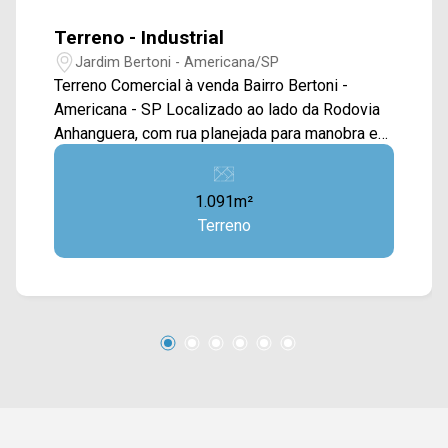
Terreno - Industrial
Jardim Bertoni - Americana/SP
Terreno Comercial à venda Bairro Bertoni -
Americana - SP Localizado ao lado da Rodovia
Anhanguera, com rua planejada para manobra e
transito de veículo pesado Para saber mais
sobre o imóvel ou para agendar uma visita, entre
1.091m²
em contato conosco: WhatsApp e Telefone: (19)
Terreno
3475-4546 ARBIX IMÓVEIS - Presente em cada
mudança!