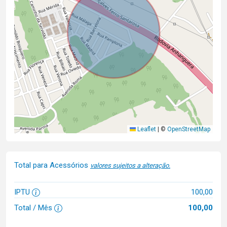
Leaflet
|
©
OpenStreetMap
Total para Acessórios
valores sujeitos a alteração.
IPTU
100,00
Total / Mês
100,00