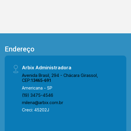
Endereço
Arbix Administradora
Avenida Brasil, 294 - Chácara Girassol,
CEP:
13465-691
Americana - SP
(19) 3475-4546
milena@arbix.com.br
Creci: 45202J