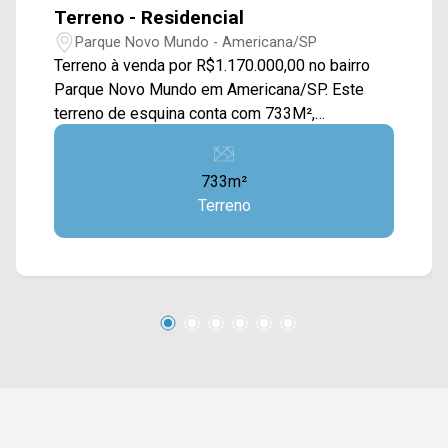
Terreno - Residencial
Parque Novo Mundo - Americana/SP
Terreno à venda por R$1.170.000,00 no bairro
Parque Novo Mundo em Americana/SP. Este
terreno de esquina conta com 733M²,
oferecendo uma ampla área plana e cercada,
possui algumas vegetações em volta. *Aceita
733m²
permuta. Localizado próximo à Av. de Cillo, Av.
Terreno
Padre João Baldan, Av. Giaconda Cibin e Rod.
Luiz de Queiroz. Esta região conta com
faculdade Unisal, escola Paulo Freire, pizzaria
Renascer e supermercado Novo Mundo. Entre
em contato com a equipe da Arbix Imóveis e
agende a sua visita!! WhatsApp e Telefone: (19)
3475-4546 ARBIX IMÓVEIS - Presente em cada
mudança!