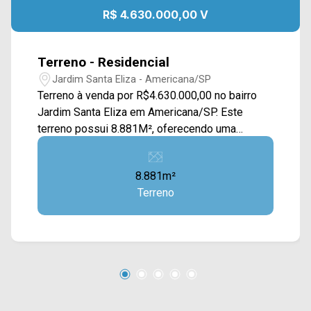
R$ 4.630.000,00 V
Terreno - Residencial
Jardim Santa Eliza - Americana/SP
Terreno à venda por R$4.630.000,00 no bairro
Jardim Santa Eliza em Americana/SP. Este
terreno possui 8.881M², oferecendo uma
extensa área plana e gramada, podendo ser
usada para um salão industrial. Localizado
8.881m²
próximo à Av. Suzimara de Lurdes Bazaneli, Av.
Terreno
Antônio Centurione Boer e Rod. Anhanguera.
Esta região conta com supermercados Pague
Menos e São Vicente, churrascaria Boi Assado e
restaurantes. Entre em contato com a equipe da
Arbix Imóveis e agende a sua visita!! WhatsApp
e Telefone: (19) 3475-4546 ARBIX IMÓVEIS -
Presente em cada mudança!