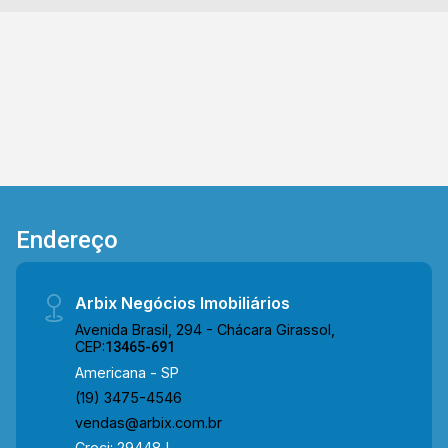
Endereço
Arbix Negócios Imobiliários
Avenida Brasil, 294 - Chácara Girassol,
CEP:
13465-691
Americana - SP
(19) 3475-4546
vendas@arbix.com.br
Creci: 29448J