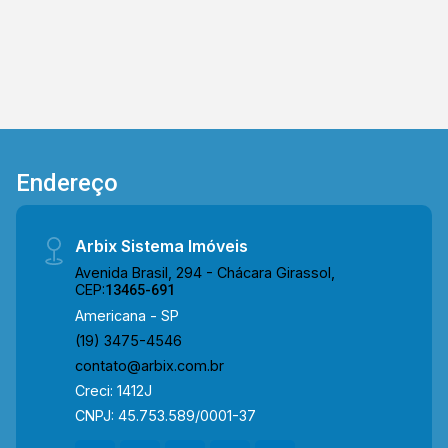
Endereço
Arbix Sistema Imóveis
Avenida Brasil, 294 - Chácara Girassol,
CEP:
13465-691
Americana - SP
(19) 3475-4546
contato@arbix.com.br
Creci: 1412J
CNPJ: 45.753.589/0001-37