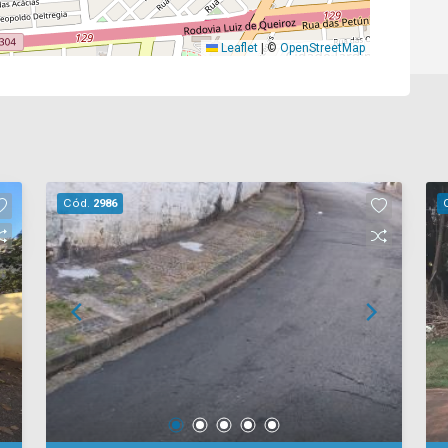
Leaflet
|
©
OpenStreetMap
Cód.
2986