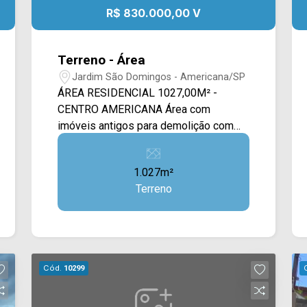
R$ 830.000,00 V
Terreno - Área
Jardim São Domingos - Americana/SP
ÁREA RESIDENCIAL 1027,00M² -
CENTRO AMERICANA Área com
imóveis antigos para demolição com
área superficial de 1027,00m², ótima
localização. NÃO ACEITA PERMUTA
1.027m²
Terreno
Cód.
10299