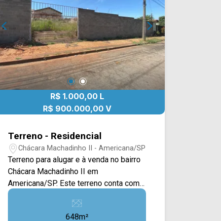
R$ 1.000,00 L
R$ 900.000,00 V
Terreno - Residencial
Chácara Machadinho II - Americana/SP
Terreno para alugar e à venda no bairro
Chácara Machadinho II em
Americana/SP. Este terreno conta com
648M², oferecendo uma ampla área
plana com muro e portão, também
648m²
contém outras construções ao redor.