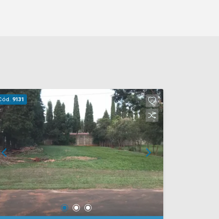
Cód.
9131