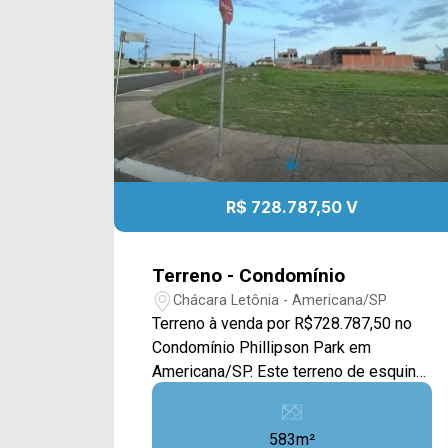
equipe e agende a sua visita!!
WhatsApp e Telefone Arbix: 19 3475-
4546 ARBIX IMÓVEIS - Presente em
cada mudança!
R$ 728.787,50 V
Terreno - Condomínio
Chácara Letônia - Americana/SP
Terreno à venda por R$728.787,50 no
Condomínio Phillipson Park em
Americana/SP. Este terreno de esquina
possui 583M², contando com uma
ampla área plana e com calçada, a área
583m²
esta gramada. Localizado no bairro