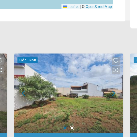
Leaflet
|
©
OpenStreetMap
Cód.
6698