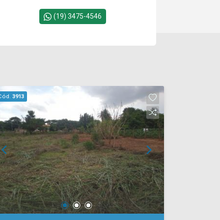
(19) 3475-4546
Cód.
3913