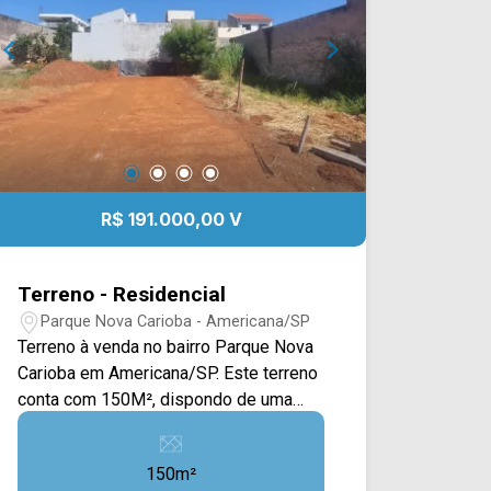
R$ 191.000,00 V
Terreno - Residencial
Parque Nova Carioba - Americana/SP
Terreno à venda no bairro Parque Nova
Carioba em Americana/SP. Este terreno
conta com 150M², dispondo de uma
área ampla e plana, o que favorece
diferentes possibilidades de
150m²
construção, desde projetos