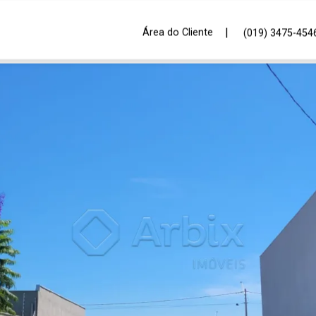
|
Área do Cliente
(019) 3475-454