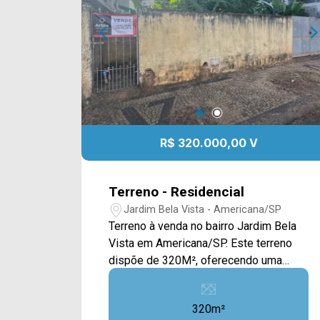
IMÓVEIS - Presente em cada mudança!
R$ 320.000,00 V
Terreno - Residencial
Jardim Bela Vista - Americana/SP
Terreno à venda no bairro Jardim Bela
Vista em Americana/SP. Este terreno
dispõe de 320M², oferecendo uma
ampla área toda murada e com portão,
possui ligação de água e um pequeno
320m²
pomar em seu interior. Localizado