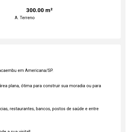
300.00 m²
A. Terreno
 Pacaembu em Americana/SP.
ea plana, ótima para construir sua moradia ou para
as, restaurantes, bancos, postos de saúde e entre
e a sua visita!!