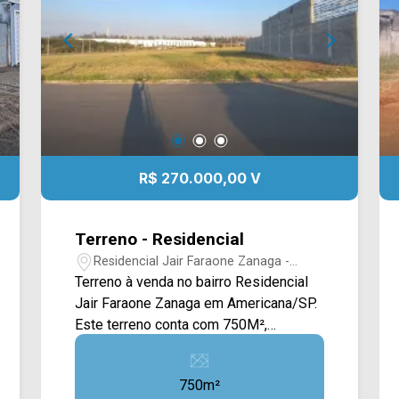
Presente em cada mudança!
R$ 270.000,00 V
Terreno - Residencial
Residencial Jair Faraone Zanaga -
Americana/SP
Terreno à venda no bairro Residencial
Jair Faraone Zanaga em Americana/SP.
Este terreno conta com 750M²,
possuindo uma área totalmente plana e
gramada, esta disponível para construir.
750m²
Localizado próximo a Av. São Jerônimo,