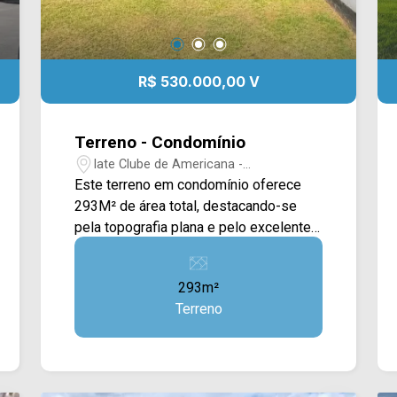
R$ 530.000,00 V
Terreno - Condomínio
Iate Clube de Americana -
Americana/SP
Este terreno em condomínio oferece
293M² de área total, destacando-se
pela topografia plana e pelo excelente
potencial construtivo, sendo uma ótima
oportunidade para quem deseja
293m²
construir uma residência moderna em
Terreno
um ambiente seguro, organizado e
valorizado. Com um formato versátil e
ótimo aproveitamento do espaço, o lote
permite a execução de diferentes