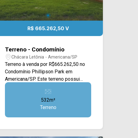
R$ 665.262,50 V
Terreno - Condomínio
Chácara Letônia - Americana/SP
Terreno à venda por R$665.262,50 no
Condomínio Phillipson Park em
Americana/SP. Este terreno possui
532M², contando com uma ampla área
plana e com calçada, a área esta
532m²
gramada, ao lado do muro do
Terreno
condomínio e com outras casas ao
redor. Localizado no bairro Chácara
Letônia, este condomínio está próximo
à Av. Suzimara de Lurdes Bazaneli, Av.