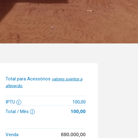
Total para Acessórios
valores sujeitos a
alteração.
IPTU
100,00
Total / Mês
100,00
690.000,00
Venda