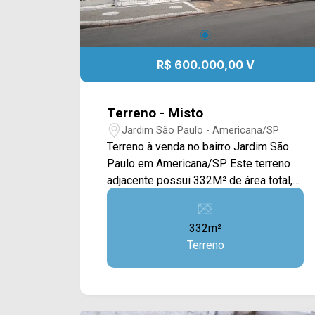
R$ 600.000,00 V
Terreno - Misto
Jardim São Paulo - Americana/SP
Terreno à venda no bairro Jardim São
Paulo em Americana/SP. Este terreno
adjacente possui 332M² de área total,
podendo ser adquirido juntamente com
a residência principal ou de forma
332m²
independente, oferecendo excelente
Terreno
oportunidade para ampliação do imóvel
ou desenvolvimento de um novo
projeto residencial. O espaço conta
com paisagismo natural já consolidado,