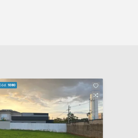
Cód.
9380