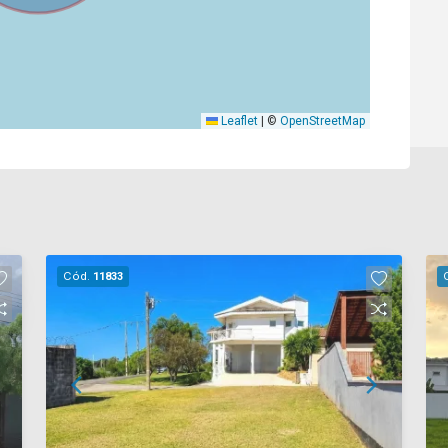
Leaflet
|
©
OpenStreetMap
Cód.
11833