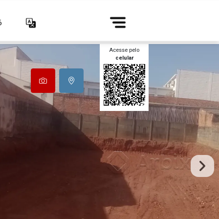
6
Acesse pelo
celular