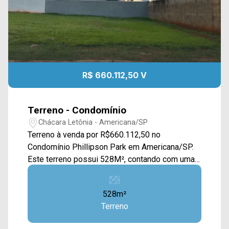
R$ 660.112,50 V
Terreno - Condomínio
Chácara Letônia - Americana/SP
Terreno à venda por R$660.112,50 no
Condomínio Phillipson Park em Americana/SP.
Este terreno possui 528M², contando com uma
ampla área plana e com calçada, a área esta
gramada, ao lado do muro do condomínio e com
528m²
outras casas ao redor. Localizado no bairro
Terreno
Chácara Letônia, este condomínio está próximo
à Av. Suzimara de Lurdes Bazaneli, Av. Antônio