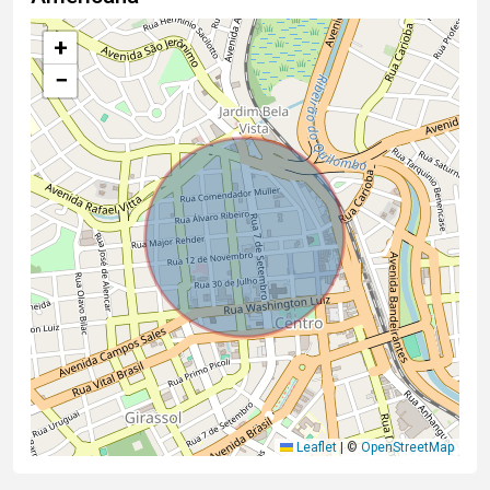
+
−
Leaflet
|
©
OpenStreetMap