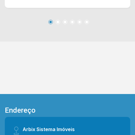
Centurione Boer e Rod. Anhanguera. Esta região
conta com supermercados São Vicente e Pague
Menos, escolas e represa. Entre em contato
com a equipe da Arbix Imóveis e agende a sua
visita!! WhatsApp e Telefone: (19) 3475-4546
ARBIX IMÓVEIS - Presente em cada mudança!
Endereço
Arbix Sistema Imóveis