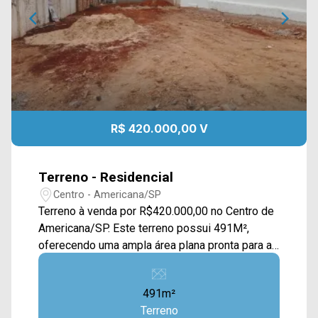
R$ 420.000,00 V
Terreno - Residencial
Centro - Americana/SP
Terreno à venda por R$420.000,00 no Centro de
Americana/SP. Este terreno possui 491M²,
oferecendo uma ampla área plana pronta para a
construção de sua residência. Localizado em
uma região privilegiada, próximo a Rua
491m²
Washington Luís, Av. Campos Sales, Rua
Terreno
Florindo Cibin e Rua Gonçalves Dias, contém