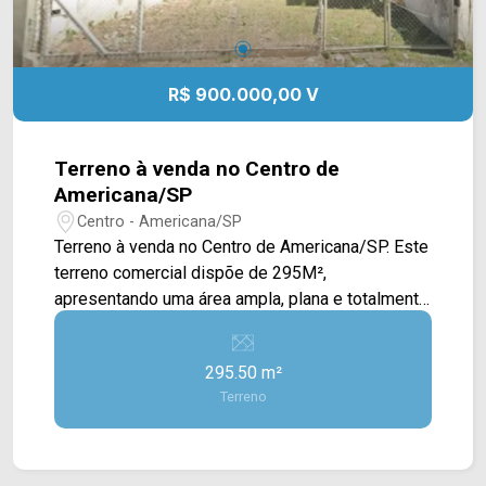
R$ 900.000,00 V
Terreno à venda no Centro de
Americana/SP
Centro - Americana/SP
Terreno à venda no Centro de Americana/SP. Este
terreno comercial dispõe de 295M²,
apresentando uma área ampla, plana e totalmente
cercada, o que proporciona segurança e
praticidade imediata para diferentes tipos de
295.50 m²
implantação. O imóvel conta com portão de
Terreno
acesso e está inserido em um entorno já
consolidado por construções, fator que valoriza o
potencial construtivo e favorece a instalação de
atividades comerciais ou de serviços. Sua