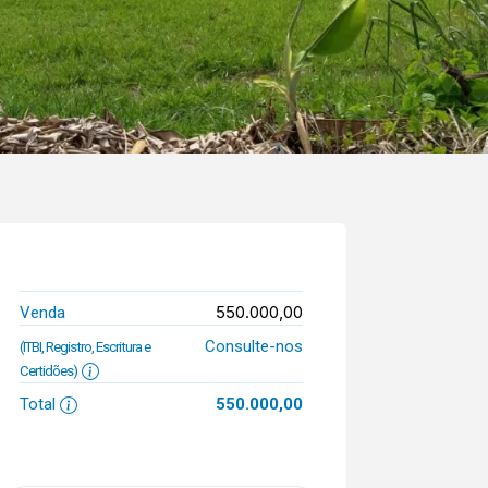
550.000,00
Venda
Consulte-nos
(ITBI, Registro, Escritura e
Certidões)
Total
550.000,00