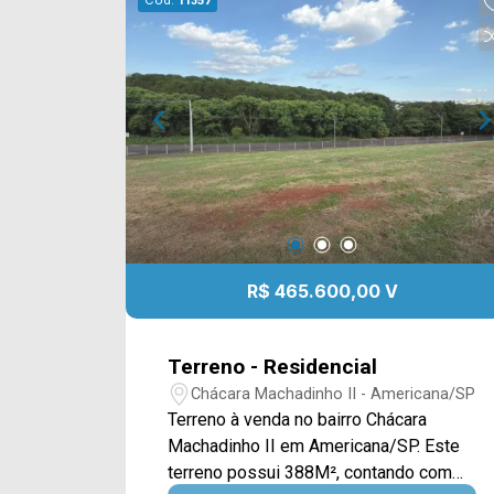
Cód.
11357
R$ 465.600,00 V
Terreno - Residencial
Chácara Machadinho II - Americana/SP
Terreno à venda no bairro Chácara
Machadinho II em Americana/SP. Este
terreno possui 388M², contando com