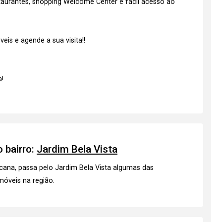
taurantes, shopping Welcome Center e fácil acesso ao
is e agende a sua visita!!
!
 bairro:
Jardim Bela Vista
cana, passa pelo Jardim Bela Vista algumas das
móveis
na região.