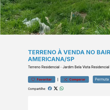
TERRENO À VENDA NO BAIR
AMERICANA/SP
Terreno
Residencial
-
Jardim Bela Vista
Residencial
|
Permuta
Favoritar
Comparar
Compartilhe: