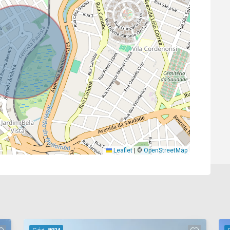
Leaflet
|
©
OpenStreetMap