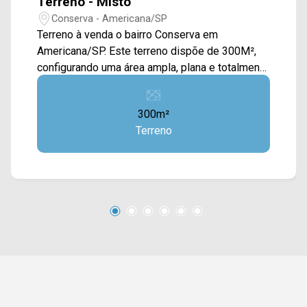
Terreno - Misto
Conserva - Americana/SP
Terreno à venda o bairro Conserva em
Americana/SP. Este terreno dispõe de 300M²,
configurando uma área ampla, plana e totalmente
murada, o que garante segurança e praticidade
desde o início de qualquer projeto. Com
300m²
excelente aproveitamento de espaço, o imóvel
Terreno
se apresenta como uma ótima oportunidade
para construção residencial, atendendo
perfeitamente quem busca investir ou construir
com liberdade de planejamento em um terreno
regular e bem localizado. Sua topografia
favorece diferentes possibilidades
construtivas, permitindo desde projetos mais
compactos até residências com áreas de lazer,
proporcionando flexibilidade e valorização ao
investimento. *Aceita financiamento. Localizado
em uma região estratégica, o terreno está