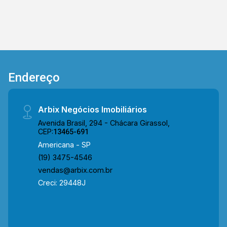
próximo à Av. de Cillo, Rua Dom Pedro II, Av.
Brasil e Av. Bandeirantes, facilitando o
deslocamento e o acesso às principais vias da
cidade. O entorno conta com excelente
infraestrutura, incluindo o Supermercado São
Vicente, Luitex, academias, o Mercado Municipal
Endereço
de Americana, escolas e fácil acesso à região
central, garantindo praticidade e conveniência no
dia a dia. Entre em contato com a equipe da
Arbix Negócios Imobiliários
Arbix Imóveis e agende a sua visita!! WhatsApp
Avenida Brasil, 294 - Chácara Girassol,
e Telefone: (19) 3475-4546 ARBIX IMÓVEIS -
CEP:
13465-691
Presente em cada mudança!
Americana - SP
(19) 3475-4546
vendas@arbix.com.br
Creci: 29448J