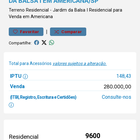
DA BALSA I EM AMERICANA/SP
Terreno
Residencial
-
Jardim da Balsa I
Residencial para
Venda em Americana
|
Favoritar
Comparar
Compartilhe:
Total para Acessórios
valores sujeitos a alteração.
IPTU
148,43
Venda
280.000,00
Consulte-nos
(ITBI, Registro, Escritura e Certidões)
9600
Residencial