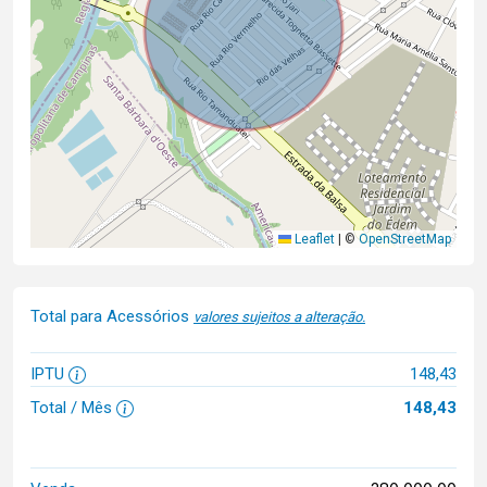
Leaflet
|
©
OpenStreetMap
Total para Acessórios
valores sujeitos a alteração.
IPTU
148,43
Total / Mês
148,43