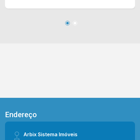
Localizado na área rural de Limeira, estando
próximo a diversas chácaras ao redor e com
fácil acesso a Estrada Antonio de Nadai. Entre
em contato com a equipe da Arbix Imóveis e
agende a sua visita!! WhatsApp e Telefone: (19)
3475-4546 ARBIX IMÓVEIS - Presente em cada
mudança!
Endereço
Arbix Sistema Imóveis