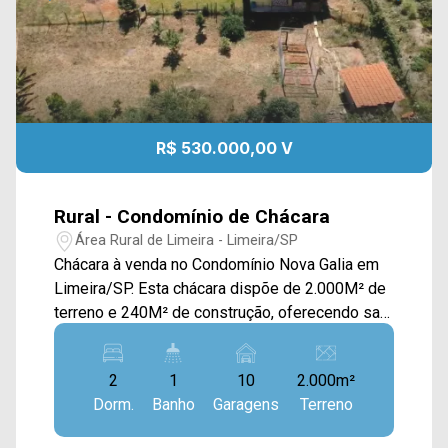
R$ 530.000,00 V
Rural - Condomínio de Chácara
Área Rural de Limeira - Limeira/SP
Chácara à venda no Condomínio Nova Galia em
Limeira/SP. Esta chácara dispõe de 2.000M² de
terreno e 240M² de construção, oferecendo sala
de estar e de jantar integradas, cozinha
planejada, espaço gourmet com churrasqueira e
2
1
10
2.000m²
forno para pizza, amplo espaço verde, campo
Dorm.
Banho
Garagens
Terreno
de futebol e área de serviço. > 02 quartos; > 01
banheiro social; > 10 vagas de garagem.