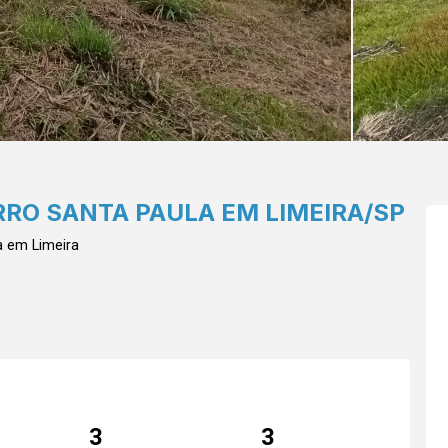
RO SANTA PAULA EM LIMEIRA/SP
a em Limeira
3
3