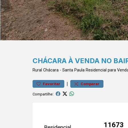
CHÁCARA À VENDA NO BAIR
Rural
Chácara
-
Santa Paula
Residencial para Vend
|
Favoritar
Comparar
Compartilhe:
11673
Residencial