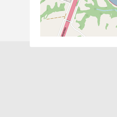
Cód.
8171