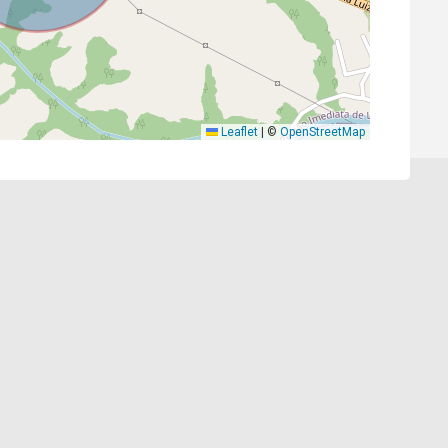
Leaflet
|
©
OpenStreetMap
Cód.
11710