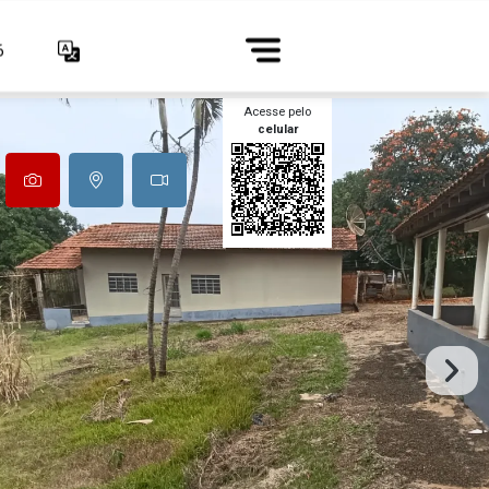
6
Acesse pelo
celular