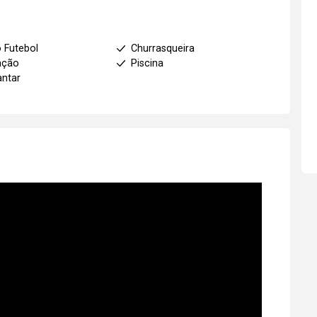
 Futebol
Churrasqueira
ação
Piscina
antar