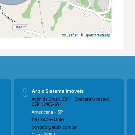
Leaflet
|
©
OpenStreetMap
Arbix Sistema Imóveis
Avenida Brasil, 294 - Chácara Girassol,
CEP:
13465-691
Americana - SP
(19) 3475-4546
contato@arbix.com.br
Creci: 1412J