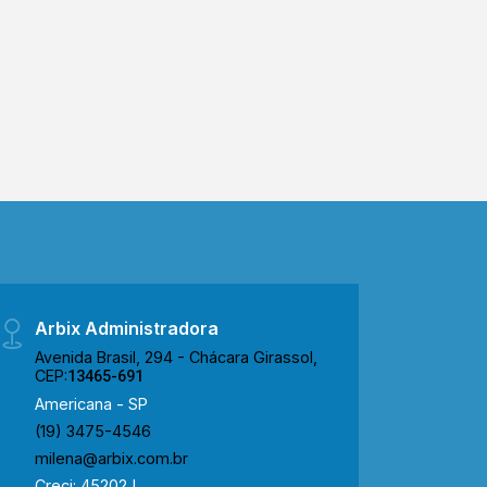
Arbix Administradora
Avenida Brasil, 294 - Chácara Girassol,
CEP:
13465-691
Americana - SP
(19) 3475-4546
milena@arbix.com.br
Creci: 45202J