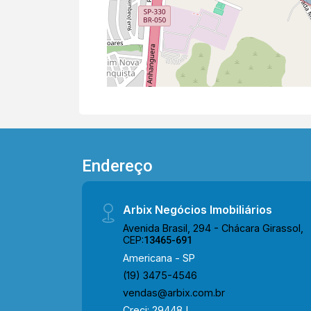
Endereço
Arbix Negócios Imobiliários
Avenida Brasil, 294 - Chácara Girassol,
CEP:
13465-691
Americana - SP
(19) 3475-4546
vendas@arbix.com.br
Creci: 29448J