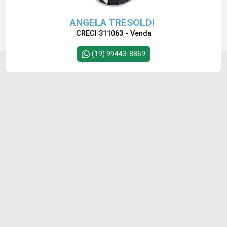
ANGELA TRESOLDI
CRECI 311063 - Venda
(19) 99443-8869
Cód.
11722