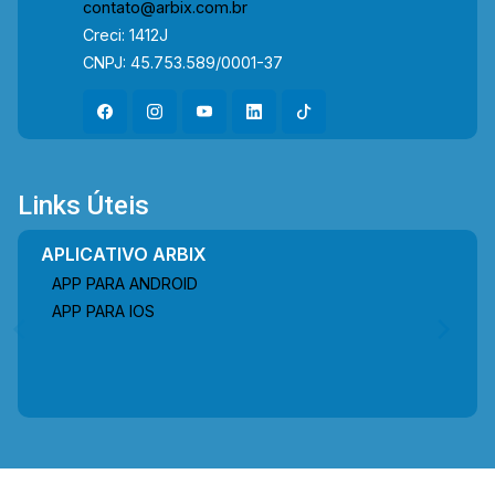
contato@arbix.com.br
Arnaldo Júlio Mauerberg, Av. Jabuticabeiras, Av.
Creci: 1412J
Carlos Botelho e Rod. Astrônomo Jean Nicolini.
CNPJ: 45.753.589/0001-37
A região conta com supermercados,
restaurantes, escolas e fácil acesso ao Centro,
oferecendo praticidade, mobilidade e excelente
infraestrutura para o dia a dia. Entre em contato
com a equipe da Arbix Imóveis e agende a sua
Links Úteis
visita!! WhatsApp e Telefone: (19) 3475-4546
ARBIX IMÓVEIS - Presente em cada mudança!
APLICATIVO ARBIX
APP PARA ANDROID
APP PARA IOS