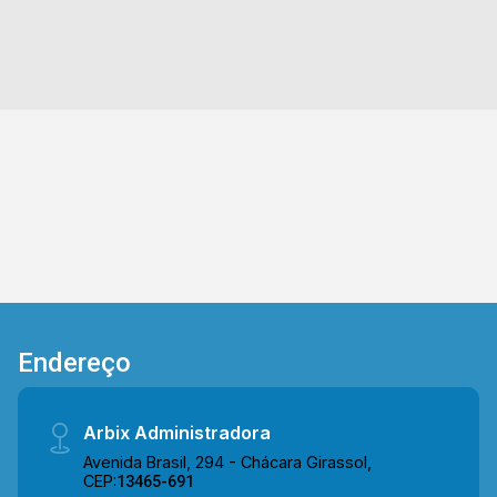
construções em volta. Localizado no bairro
345m²
Jardim Recanto das Águas em Nova Odessa,
Terreno
este condomínio esta próximo das Avenidas
Cinco e São Gonçalo. Esta região possui a
escola Ferrucio Humberto Gazzetta, plantação
de girassol, supermercados e restaurantes.
Entre em contato com a equipe da Arbix Imóveis
e agende a sua visita!! WhatsApp e Telefone:
(19) 3475-4546 ARBIX IMÓVEIS - Presente em
cada mudança!
Endereço
Arbix Administradora
Avenida Brasil, 294 - Chácara Girassol,
CEP:
13465-691