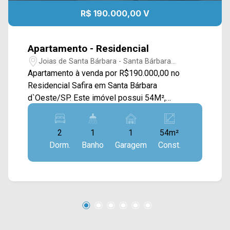
R$ 190.000,00 V
Apartamento - Residencial
Joias de Santa Bárbara - Santa Bárbara
D`Oeste/SP
Apartamento à venda por R$190.000,00 no
Residencial Safira em Santa Bárbara
d`Oeste/SP. Este imóvel possui 54M²,
oferecendo uma sala de estar e jantar
integradas, cozinha com planejados conectada a
2
1
1
54m²
área de serviço. > 02 dormitórios; > 01 banheiro
Dorm.
Banho
Garagem
Const.
social; > 01 vaga de garagem coberta. Este
condomínio esta localizado próximo a Av. Mogi
Guaçu, Av. Charles Keese Dodson, restaurantes,
escolas e entre outros. Entre em contato com a
nossa equipe e agende a sua visita!! WhatsApp
e Telefone Arbix: (19) 3475-4546 ARBIX
IMÓVEIS - Presente em cada mudança!