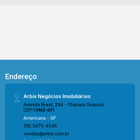
Endereço
Arbix Negócios Imobiliários
Avenida Brasil, 294 - Chácara Girassol,
CEP:
13465-691
Americana - SP
(19) 3475-4546
vendas@arbix.com.br