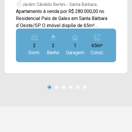
Jardim Cândido Bertini - Santa Bárbara
D`Oeste/SP
Apartamento à venda por R$ 280.000,00 no
Residencial País de Gales em Santa Bárbara
d`Oeste/SP. O imóvel dispõe de 65m²
distribuídos em sala de estar e de jantar
integradas e com sacada, cozinha planejada e
2
2
1
65m²
área de serviço. > 02 dormitórios, sendo 01
Dorm.
Banho
Garagem
Const.
suíte; > 02 banheiro, sendo 01 social; > 01 vaga
de garagem coberta. Aceita financiamento Nao
aceita permuta O condomínio é localizado
próximo a supermercados, farmácias,
restaurantes, bancos, postos de saúde e entre
outros tipos de comércio. Entre em contato com
a nossa equipe e agende a sua visita!!
WhatsApp e Telefone Arbix: (19) 3475-4546
ARBIX IMÓVEIS - Presente em cada mudança!