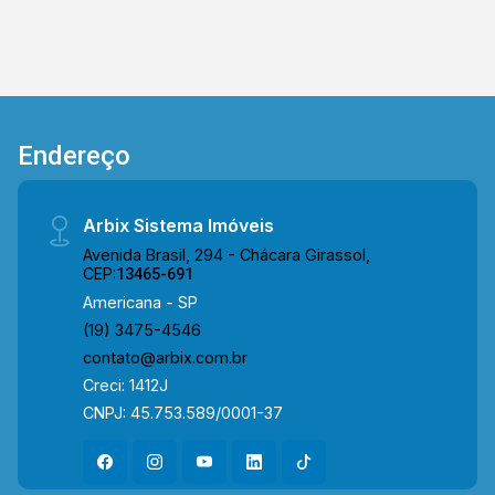
Endereço
Arbix Sistema Imóveis
Avenida Brasil, 294 - Chácara Girassol,
CEP:
13465-691
Americana - SP
(19) 3475-4546
contato@arbix.com.br
Creci: 1412J
CNPJ: 45.753.589/0001-37