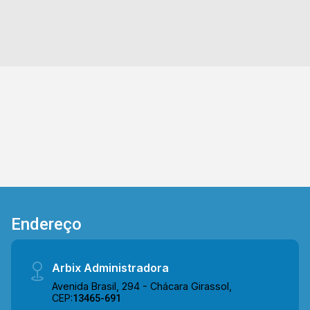
integradas com a cozinha toda planejada, e com
2
3
1
60m²
conexão com a área de serviço, além de uma
Dorm.
Banho
Garagem
Const.
sacada com vista livre. > 02 suítes; > 03
banheiros, sendo 01 lavabo; > 01 vaga de
garagem. *Aceita permuta. Localizado no bairro
Lagoa Seca, este condomínio está próximo à Av.
São Paulo, Av. da Indústria, Estrada do Pedroso
e Av. Alfredo Contato. Esta região conta com
supermercados Crema e Davita, restaurante
Dona Maria, farmácia Droga Raia, escola Profª.
Maria José Margato Brocatto e Maravilhas do
Lar. Entre em contato com a equipe da Arbix
Imóveis e agende a sua visita!! WhatsApp e
Endereço
Telefone: (19) 3475-4546 ARBIX IMÓVEIS -
Presente em cada mudança!
Arbix Administradora
Avenida Brasil, 294 - Chácara Girassol,
CEP:
13465-691