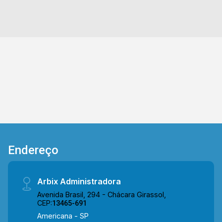
2
2
1
56m²
serviço, e sacada com vista livre. > 02 quartos,
Dorm.
Banho
Garagem
Const.
sendo 01 suíte; > 02 banheiros, sendo 01 social;
> 01 vaga de garagem. Localizado próximo à
Rod. Luis Ometto, Rod. Margarida da Graça
Martins, Av. Monte Castelo, Av. Laerson Andia e
Rod. Luiz de Queiroz. Esta região conta com
restaurantes, rodoviária, supermercado São
Vicente, academias e outros comércios ao
redor. Entre em contato com a equipe da Arbix
Imóveis e agende a sua visita!! WhatsApp e
Telefone: (19) 3475-4546 ARBIX IMÓVEIS -
Presente em cada mudança!
Endereço
Arbix Administradora
Avenida Brasil, 294 - Chácara Girassol,
CEP:
13465-691
Americana - SP