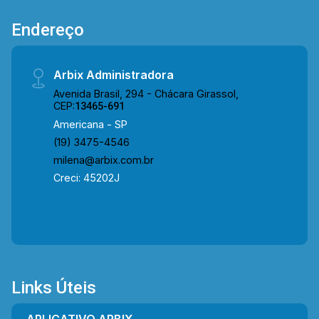
A região conta com supermercados, escolas,
Endereço
padarias, restaurantes e diversos serviços
essenciais, oferecendo praticidade, mobilidade
e qualidade de vida para o dia a dia. *Imagens
Arbix Administradora
meramente ilustrativas ** Valor do condomínio
Avenida Brasil, 294 - Chácara Girassol,
ainda não está definido Entre em contato com a
CEP:
13465-691
equipe da Arbix Imóveis e agende a sua visita!!
Americana - SP
WhatsApp e Telefone: (19) 3475-4546 ARBIX
(19) 3475-4546
IMÓVEIS - Presente em cada mudança!
milena@arbix.com.br
Creci: 45202J
Links Úteis