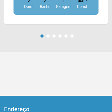
2
2
1
50m²
sendo 01 suíte; > 02 banheiros, sendo 01 social;
Dorm.
Banho
Garagem
Const.
> 01 vaga de garagem. Localizado no bairro
Jardim dos Manacás, este condomínio está
próximo à Av. Pastor José Carivaldo Milanez,
Av. João Luiz Mazer e Av. da Amizade, contém
fácil acesso a Estrada da Balsa. Esta região
conta com praças, restaurantes, supermercados
Davita e Falcão. Entre em contato com a equipe
da Arbix Imóveis e agende a sua visita!!
WhatsApp e Telefone: (19) 3475-4546 ARBIX
IMÓVEIS - Presente em cada mudança!
Endereço