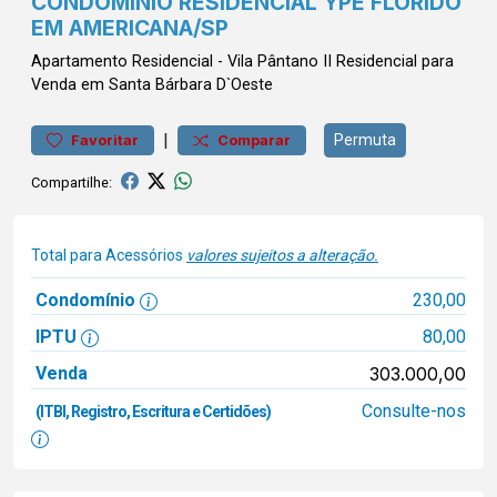
CONDOMÍNIO RESIDENCIAL YPÊ FLORIDO
EM AMERICANA/SP
Apartamento
Residencial
-
Vila Pântano II
Residencial para
Venda em Santa Bárbara D`Oeste
|
Permuta
Favoritar
Comparar
Compartilhe:
Total para Acessórios
valores sujeitos a alteração.
Condomínio
230,00
IPTU
80,00
Venda
303.000,00
Consulte-nos
(ITBI, Registro, Escritura e Certidões)