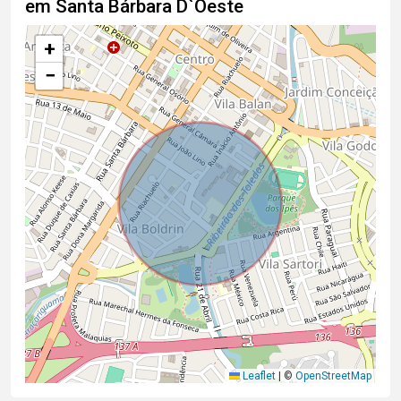
em Santa Bárbara D`Oeste
+
−
Leaflet
|
©
OpenStreetMap