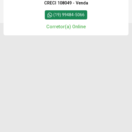
CRECI 108049 - Venda
(19) 99484-5066
Corretor(a) Online
Cód.
11799