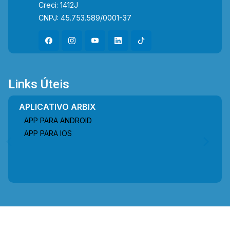
praticidade, mobilidade e qualidade de vida para
Creci: 1412J
o dia a dia. *Imagens meramente ilustrativas
CNPJ: 45.753.589/0001-37
**Valor do condomínio ainda não definido Entre
em contato com a equipe da Arbix Imóveis e
agende a sua visita!! WhatsApp e Telefone: (19)
3475-4546 ARBIX IMÓVEIS - Presente em cada
mudança!
Links Úteis
APLICATIVO ARBIX
APP PARA ANDROID
APP PARA IOS