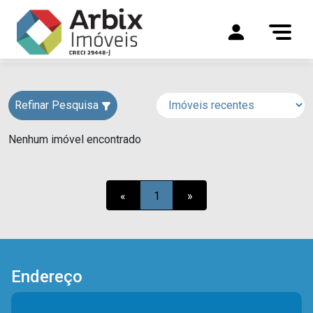
Refinar Pesquisa
Nenhum imóvel encontrado
«
1
»
Endereço