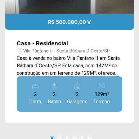
R$ 500.000,00 V
Casa - Residencial
Vila Pântano II - Santa Bárbara D`Oeste/SP
Casa à venda no bairro Vila Pantano II em Santa
Bárbara d`Oeste/SP. Esta casa, com 142M² de
construção em um terreno de 129M², oferece
um projeto funcional e bem aproveitado, ideal
para quem busca conforto e praticidade no dia a
2
2
2
129m²
dia. A área social conta com ampla sala de estar
Dorm.
Banho
Garagens
Terreno
e jantar integradas à cozinha em conceito
aberto, equipada com armários e bancada,
proporcionando um ambiente moderno e
acolhedor. A área de serviço é coberta,
garantindo mais comodidade na rotina. Na área