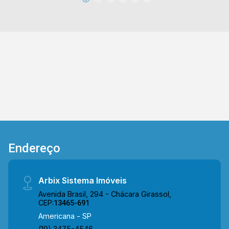
íntima, o imóvel dispõe de 02 quartos bem
distribuídos, sendo uma suíte, além de banheiro
social que atende aos demais ambientes com
eficiência. 02 quartos, sendo 01 suíte; 02
banheiros, sendo 01 social; 02 vagas de
garagem cobertas. *Aceita permuta. Localizada
em região com fácil acesso às principais vias,
próxima à Av. Juscelino Kubitschek de Oliveira,
Av. Iacanga e Rod. Luiz de Queiroz. O entorno
conta com o Escola Neuza Maria Nazatto,
Supermercado Crema, Sonabrasa, além de
campo de futebol, comércios e serviços
Endereço
variados, com fácil acesso ao Tivoli Shopping,
proporcionando praticidade e conveniência no
dia a dia. Entre em contato com a equipe da
Arbix Sistema Imóveis
Arbix Imóveis e agende a sua visita!! WhatsApp
Avenida Brasil, 294 - Chácara Girassol,
e Telefone: (19) 3475-4546 ARBIX IMÓVEIS -
CEP:
13465-691
Presente em cada mudança!
Americana - SP
(19) 3475-4546