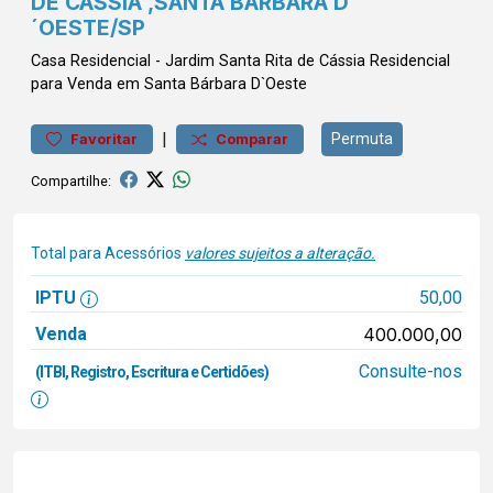
DE CASSIA ,SANTA BARBARA D
´OESTE/SP
Casa
Residencial
-
Jardim Santa Rita de Cássia
Residencial
para Venda em Santa Bárbara D`Oeste
|
Permuta
Favoritar
Comparar
Compartilhe:
Total para Acessórios
valores sujeitos a alteração.
IPTU
50,00
Venda
400.000,00
Consulte-nos
(ITBI, Registro, Escritura e Certidões)