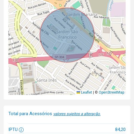
Leaflet
|
©
OpenStreetMap
Total para Acessórios
valores sujeitos a alteração.
IPTU
84,20