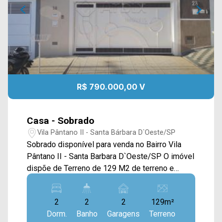
R$ 790.000,00 V
Casa - Sobrado
Vila Pântano II - Santa Bárbara D`Oeste/SP
Sobrado disponível para venda no Bairro Vila
Pântano II - Santa Barbara D`Oeste/SP O imóvel
dispõe de Terreno de 129 M2 de terreno e
construção de 165,47 M2, pavimento Térreo 1
Dormitório, Banheiro Social, Sala de Estar, Sala
2
2
2
129m²
de Jantar, pavimento Superior 1 Dormitório
Dorm.
Banho
Garagens
Terreno
sendo 1 Suíte com Armário, Sacada na Frente. >