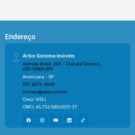
principais vias da cidade como Rua Limeira, Av.
da Industria e Av. Santa Barbara. Próximo ao
supermercado Crema, parques, escolas e
comércio em geral. Entre em contato com a
nossa equipe de vendas e agende a sua visita !!
Endereço
WhatsApp e Telefone Arbix: (019) 3475-4546
ARBIX IMÓVEIS - Presente em cada mudança !
Arbix Sistema Imóveis
Avenida Brasil, 294 - Chácara Girassol,
CEP:
13465-691
Americana - SP
(19) 3475-4546
contato@arbix.com.br
Creci: 1412J
CNPJ: 45.753.589/0001-37