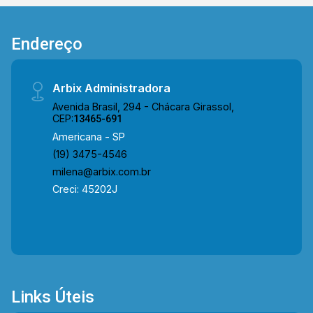
estar a aproximadamente 10 min do Centro e 9
min do Tivoli Shopping, proporcionando
Endereço
praticidade e fácil acesso a tudo que você
precisa. Entre em contato com a equipe da Arbix
Imóveis e agende a sua visita!! WhatsApp e
Arbix Administradora
Telefone: (19) 3475-4546 ARBIX IMÓVEIS -
Avenida Brasil, 294 - Chácara Girassol,
Presente em cada mudança!
CEP:
13465-691
Americana - SP
(19) 3475-4546
milena@arbix.com.br
Creci: 45202J
Links Úteis