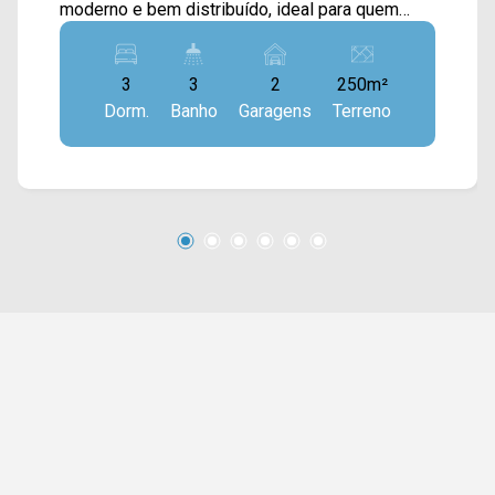
moderno e bem distribuído, ideal para quem
busca conforto, espaço e qualidade de vida. A
área interna dispõe de sala de estar e de jantar
3
3
2
250m²
integradas à cozinha em conceito aberto,
Dorm.
Banho
Garagens
Terreno
proporcionando um ambiente amplo, iluminado e
perfeito para o convívio. O imóvel conta ainda
com jardim de inverno, que agrega charme e
ventilação natural aos ambientes, além de um
amplo quintal gramado na entrada e área de
serviço coberta, garantindo praticidade no dia a
dia. > 03 quartos, sendo 01 suíte; > 03
banheiros, sendo 01 social e 01 lavabo; > 02
vagas de garagem cobertas. *Aceita
financiamento. *Aceita permuta. Localizado em
uma região estratégica, está próximo à Av. Santa
Bárbara, Av. Pref. Isaías Hermínio Romano e Av.
Conceição Martins Machado. A região conta com
conveniências como o Corpo de Bombeiros,
restaurantes, o Atacadão, padarias, além de