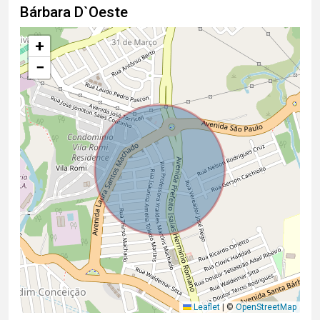
Bárbara D`Oeste
+
−
Leaflet
|
©
OpenStreetMap